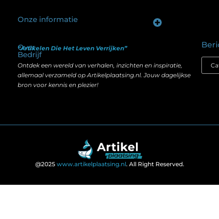
Onze informatie
Goede backlinks kopen: hoe je investeert in zichtbaarheid zonder je SEO te schaden
Geld verdienen op internet: hoe realistisch is het anno nu?
Beri
Over
“Artikelen Die Het Leven Verrijken”
Bedrijf
Ontdek een wereld van verhalen, inzichten en inspiratie,
allemaal verzameld op Artikelplaatsing.nl. Jouw dagelijkse
bron voor kennis en plezier!
@2025
www.artikelplaatsing.nl
. All Right Reserved.