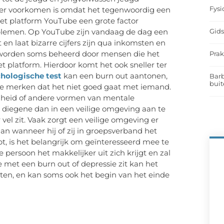
Fysi
er voorkomen is omdat het tegenwoordig een
 het platform YouTube een grote factor
Gids
oblemen. Op YouTube zijn vandaag de dag een
 en laat bizarre cijfers zijn qua inkomsten en
en worden soms beheerd door mensen die het
Prak
t platform. Hierdoor komt het ook sneller ter
hologische test
kan een burn out aantonen,
Barb
buit
 te merken dat het niet goed gaat met iemand.
igheid of andere vormen van mentale
diegene dan in een veilige omgeving aan te
el zit. Vaak zorgt een veilige omgeving er
n wanneer hij of zij in groepsverband het
, is het belangrijk om geïnteresseerd mee te
 persoon het makkelijker uit zich krijgt en zal
e met een burn out of depressie zit kan het
aten, en kan soms ook het begin van het einde