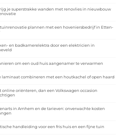
rijg je superstrakke wanden met renovlies in nieuwbouw
enovatie
tuinrenovatie plannen met een hoveniersbedrijf in Etten-
r
en- en badkamerelektra door een elektricien in
neveld
anieren om een oud huis aangenamer te verwarmen
e laminaat combineren met een houtkachel of open haard
t online oriënteren, dan een Volkswagen occasion
ichtigen
enarts in Arnhem en de tarieven: onverwachte kosten
angen
tische handleiding voor een fris huis en een fijne tuin