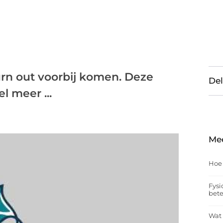
urn out voorbij komen. Deze
Del
l meer ...
Me
Hoe
Fysi
bet
Wat 