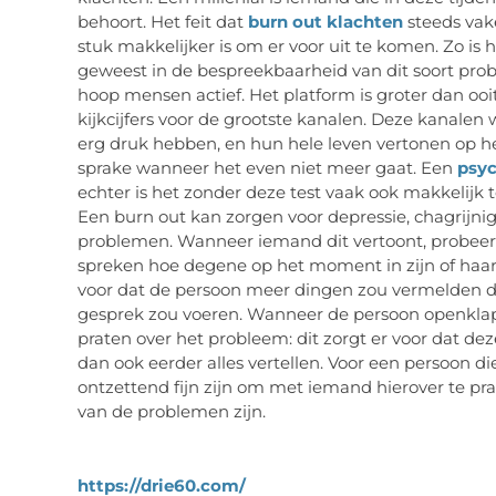
behoort. Het feit dat
burn out klachten
steeds vak
stuk makkelijker is om er voor uit te komen. Zo is
geweest in de bespreekbaarheid van dit soort pr
hoop mensen actief. Het platform is groter dan ooit
kijkcijfers voor de grootste kanalen. Deze kanal
erg druk hebben, en hun hele leven vertonen op he
sprake wanneer het even niet meer gaat. Een
psyc
echter is het zonder deze test vaak ook makkelijk
Een burn out kan zorgen voor depressie, chagrijn
problemen. Wanneer iemand dit vertoont, probeer 
spreken hoe degene op het moment in zijn of haar v
voor dat de persoon meer dingen zou vermelden da
gesprek zou voeren. Wanneer de persoon openklapt
praten over het probleem: dit zorgt er voor dat deze
dan ook eerder alles vertellen. Voor een persoon di
ontzettend fijn zijn om met iemand hierover te pr
van de problemen zijn.
https://drie60.com/