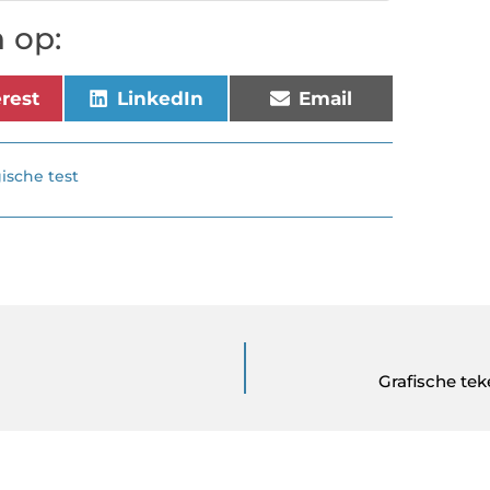
 op:
erest
LinkedIn
Email
ische test
Grafische te