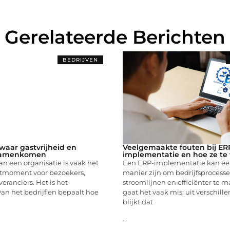
Gerelateerde Berichten
BEDRIJVEN
aar gastvrijheid en
Veelgemaakte fouten bij ER
 samenkomen
implementatie en hoe ze te
an een organisatie is vaak het
Een ERP-implementatie kan ee
ctmoment voor bezoekers,
manier zijn om bedrijfsprocesse
eranciers. Het is het
stroomlijnen en efficiënter te 
 van het bedrijf en bepaalt hoe
gaat het vaak mis: uit verschill
blijkt dat
...