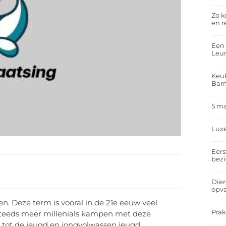
Zo k
en r
Een 
Leu
Keuk
Bar
5 m
Lux
Eers
bez
Dier
opv
n. Deze term is vooral in de 21e eeuw veel
Prak
 Steeds meer millenials kampen met deze
en tot de jeugd en jongvolwassen jeugd