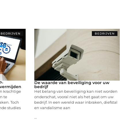
BEDRIJVEN
BEDRIJVEN
P-
De waarde van beveiliging voor uw
 vermijden
bedrijf
n krachtige
Het belang van beveiliging kan niet worden
n te
onderschat, vooral niet als het gaat om uw
maken. Toch
bedrijf. In een wereld waar inbraken, diefstal
ende studies
en vandalisme aan
...