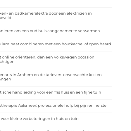
r
en- en badkamerelektra door een elektricien in
neveld
anieren om een oud huis aangenamer te verwarmen
e laminaat combineren met een houtkachel of open haard
t online oriënteren, dan een Volkswagen occasion
ichtigen
enarts in Arnhem en de tarieven: onverwachte kosten
angen
tische handleiding voor een fris huis en een fijne tuin
otherapie Aalsmeer: professionele hulp bij pijn en herstel
 voor kleine verbeteringen in huis en tuin