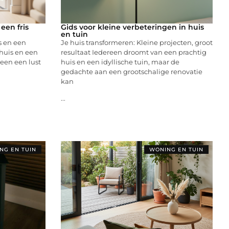
een fris
Gids voor kleine verbeteringen in huis
en tuin
s en een
Je huis transformeren: Kleine projecten, groot
huis en een
resultaat Iedereen droomt van een prachtig
leen een lust
huis en een idyllische tuin, maar de
gedachte aan een grootschalige renovatie
kan
...
NG EN TUIN
WONING EN TUIN