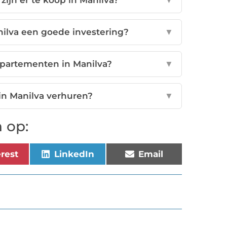
ijn er te koop in Manilva?
▼
ilva een goede investering?
▼
ppartementen in Manilva?
▼
in Manilva verhuren?
▼
 op:
erest
LinkedIn
Email