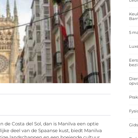
Leu
Keuk
Bar
5 m
Lux
Eers
bez
Dier
opv
Prak
Fysi
de Costa del Sol, dan is Manilva een optie
Gids
ijke deel van de Spaanse kust, biedt Manilva
htige landschappen en een boeiende cultuur.