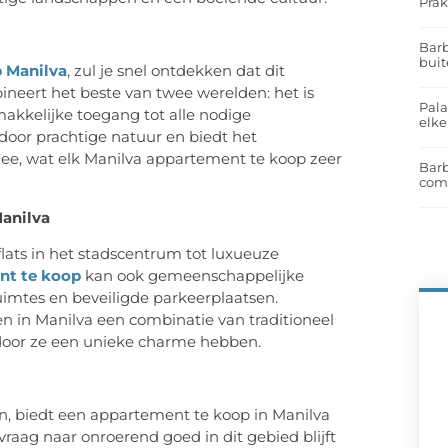
Prak
Barb
buit
 Manilva
, zul je snel ontdekken dat dit
neert het beste van twee werelden: het is
Pal
akkelijke toegang tot alle nodige
elk
oor prachtige natuur en biedt het
e, wat elk Manilva appartement te koop zeer
Barb
com
anilva
ats in het stadscentrum tot luxueuze
nt te koop
kan ook gemeenschappelijke
imtes en beveiligde parkeerplaatsen.
n in Manilva een combinatie van traditioneel
oor ze een unieke charme hebben.
n, biedt een appartement te koop in Manilva
raag naar onroerend goed in dit gebied blijft