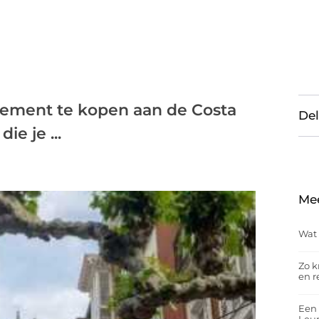
tement te kopen aan de Costa
Del
ie je ...
Me
Wat 
Zo k
en r
Een 