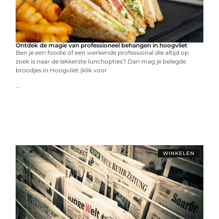
Ontdek de magie van professioneel behangen in hoogvliet
Ben je een foodie of een werkende professional die altijd op
zoek is naar de lekkerste lunchopties? Dan mag je belegde
broodjes in Hoogvliet (klik voor
...
WINKELEN