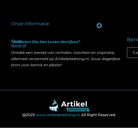
Onze informatie
Goede backlinks kopen: hoe je investeert in zichtbaarheid zonder je SEO te schaden
Geld verdienen op internet: hoe realistisch is het anno nu?
Beri
Over
“Artikelen Die Het Leven Verrijken”
Bedrijf
Ontdek een wereld van verhalen, inzichten en inspiratie,
allemaal verzameld op Artikelplaatsing.nl. Jouw dagelijkse
bron voor kennis en plezier!
@2025
www.artikelplaatsing.nl
. All Right Reserved.