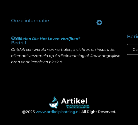
Onze informatie
Goede backlinks kopen: hoe je investeert in zichtbaarheid zonder je SEO te schaden
Geld verdienen op internet: hoe realistisch is het anno nu?
Beri
Over
“Artikelen Die Het Leven Verrijken”
Bedrijf
Ontdek een wereld van verhalen, inzichten en inspiratie,
allemaal verzameld op Artikelplaatsing.nl. Jouw dagelijkse
bron voor kennis en plezier!
@2025
www.artikelplaatsing.nl
. All Right Reserved.