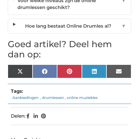
Voor welke niveaus zijn de online
▼
drumlessen geschikt?
Hoe lang bestaat Online Drumles al?
▼
Goed artikel? Deel hem
dan op:
X
Facebook
Pinterest
LinkedIn
Email
(Twitter)
Tags:
Aanbiedingen
,
drumlessen
,
online muziekles
Delen: