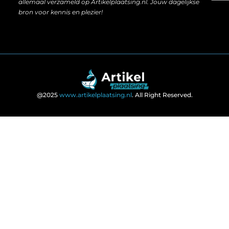
allemaal verzameld op Artikelplaatsing.nl. Jouw dagelijkse
bron voor kennis en plezier!
@2025
www.artikelplaatsing.nl
. All Right Reserved.