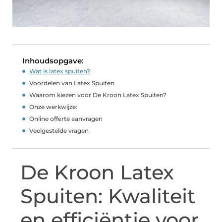
Inhoudsopgave:
Wat is latex spuiten?
Voordelen van Latex Spuiten
Waarom kiezen voor De Kroon Latex Spuiten?
Onze werkwijze:
Online offerte aanvragen
Veelgestelde vragen
De Kroon Latex
Spuiten: Kwaliteit
en efficiëntie voor