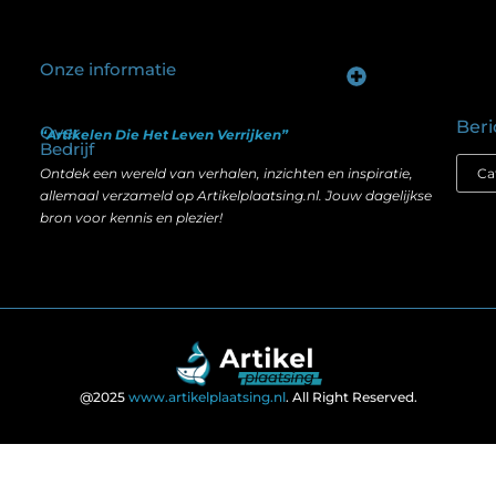
Onze informatie
Goede backlinks kopen: hoe je investeert in zichtbaarheid zonder je SEO te schaden
Geld verdienen op internet: hoe realistisch is het anno nu?
Beri
Over
“Artikelen Die Het Leven Verrijken”
Bedrijf
Ontdek een wereld van verhalen, inzichten en inspiratie,
allemaal verzameld op Artikelplaatsing.nl. Jouw dagelijkse
bron voor kennis en plezier!
@2025
www.artikelplaatsing.nl
. All Right Reserved.