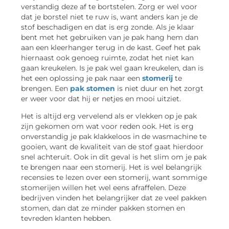
verstandig deze af te bortstelen. Zorg er wel voor
dat je borstel niet te ruw is, want anders kan je de
stof beschadigen en dat is erg zonde. Als je klaar
bent met het gebruiken van je pak hang hem dan
aan een kleerhanger terug in de kast. Geef het pak
hiernaast ook genoeg ruimte, zodat het niet kan
gaan kreukelen. Is je pak wel gaan kreukelen, dan is
het een oplossing je pak naar een
stomerij
te
brengen. Een
pak stomen
is niet duur en het zorgt
er weer voor dat hij er netjes en mooi uitziet.
Het is altijd erg vervelend als er vlekken op je pak
zijn gekomen om wat voor reden ook. Het is erg
onverstandig je pak klakkeloos in de wasmachine te
gooien, want de kwaliteit van de stof gaat hierdoor
snel achteruit. Ook in dit geval is het slim om je pak
te brengen naar een stomerij. Het is wel belangrijk
recensies te lezen over een stomerij, want sommige
stomerijen willen het wel eens afraffelen. Deze
bedrijven vinden het belangrijker dat ze veel pakken
stomen, dan dat ze minder pakken stomen en
tevreden klanten hebben.