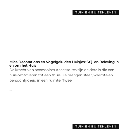
TUIN EN BUITENLEVEN
Mica Decorations en Vogelgeluiden Huisjes: Stijl en Beleving in
en om het Huis
De kracht van accessoires Accessoires zijn de details die een
huis omtoveren tot een thuis. Ze brengen sfeer, warmte en
persoonlijkheid in een ruimte. Twee
...
TUIN EN BUITENLEVEN