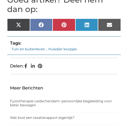
dan op:
X
Facebook
Pinterest
LinkedIn
Email
(Twitter)
Tags:
Tuin en buitenleven
,
Huisdier koopjes
Delen:
Meer Berichten
Fysiotherapie Leidschendam: persoonlijke begeleiding voor
beter bewegen
Wat kost een taxatierapport eigenlijk?