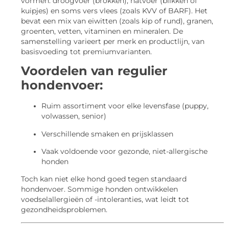
vormen: droogvoer (brokken), natvoer (blikken of
kuipjes) en soms vers vlees (zoals KVV of BARF). Het
bevat een mix van eiwitten (zoals kip of rund), granen,
groenten, vetten, vitaminen en mineralen. De
samenstelling varieert per merk en productlijn, van
basisvoeding tot premiumvarianten.
Voordelen van regulier
hondenvoer:
Ruim assortiment voor elke levensfase (puppy,
volwassen, senior)
Verschillende smaken en prijsklassen
Vaak voldoende voor gezonde, niet-allergische
honden
Toch kan niet elke hond goed tegen standaard
hondenvoer. Sommige honden ontwikkelen
voedselallergieën of -intoleranties, wat leidt tot
gezondheidsproblemen.