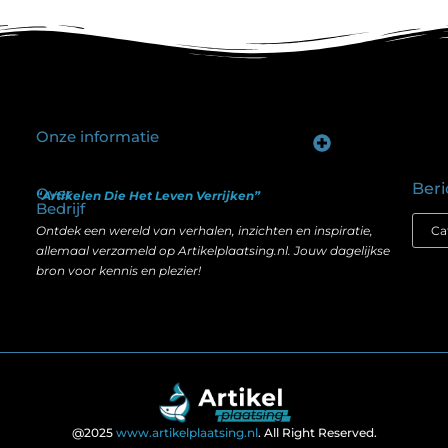
Onze informatie
Goede backlinks kopen: hoe je investeert in zichtbaarheid zonder je SEO te schaden
Geld verdienen op internet: hoe realistisch is het anno nu?
Beri
Over
“Artikelen Die Het Leven Verrijken”
Bedrijf
Ontdek een wereld van verhalen, inzichten en inspiratie,
allemaal verzameld op Artikelplaatsing.nl. Jouw dagelijkse
bron voor kennis en plezier!
@2025
www.artikelplaatsing.nl
. All Right Reserved.