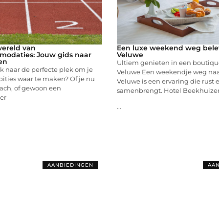
wereld van
Een luxe weekend weg belev
modaties: Jouw gids naar
Veluwe
ten
Ultiem genieten in een boutiqu
k naar de perfecte plek om je
Veluwe Een weekendje weg naa
ities waar te maken? Of je nu
Veluwe is een ervaring die rust e
oach, of gewoon een
samenbrengt. Hotel Beekhuizen
er
...
AANBIEDINGEN
AAN