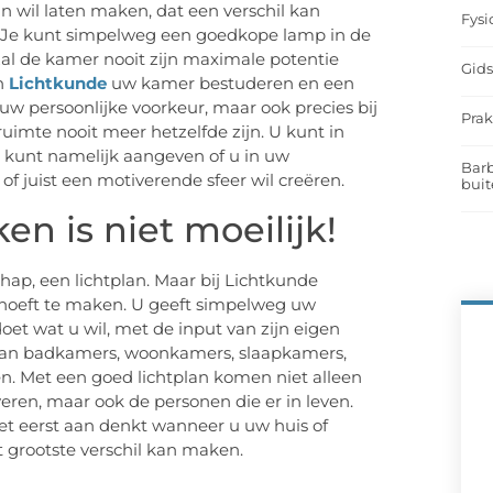
n wil laten maken, dat een verschil kan
Fysi
 Je kunt simpelweg een goedkope lamp in de
al de kamer nooit zijn maximale potentie
Gids
n
Lichtkunde
uw kamer bestuderen en een
 uw persoonlijke voorkeur, maar ook precies bij
Prak
ruimte nooit meer hetzelfde zijn. U kunt in
 kunt namelijk aangeven of u in uw
Barb
of juist een motiverende sfeer wil creëren.
buit
en is niet moeilijk!
hap, een lichtplan. Maar bij Lichtkunde
r hoeft te maken. U geeft simpelweg uw
et wat u wil, met de input van zijn eigen
s, van badkamers, woonkamers, slaapkamers,
n. Met een goed lichtplan komen niet alleen
veren, maar ook de personen die er in leven.
het eerst aan denkt wanneer u uw huis of
t grootste verschil kan maken.