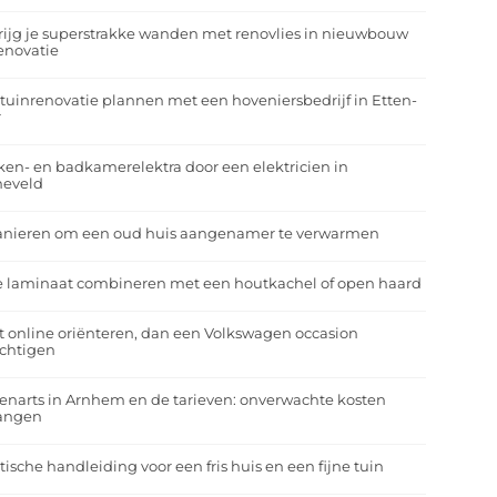
rijg je superstrakke wanden met renovlies in nieuwbouw
enovatie
tuinrenovatie plannen met een hoveniersbedrijf in Etten-
r
en- en badkamerelektra door een elektricien in
neveld
anieren om een oud huis aangenamer te verwarmen
e laminaat combineren met een houtkachel of open haard
t online oriënteren, dan een Volkswagen occasion
ichtigen
enarts in Arnhem en de tarieven: onverwachte kosten
angen
tische handleiding voor een fris huis en een fijne tuin