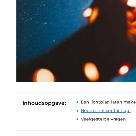
Een lichtplan laten maken
Inhoudsopgave:
Neem snel contact op!
Veelgestelde vragen