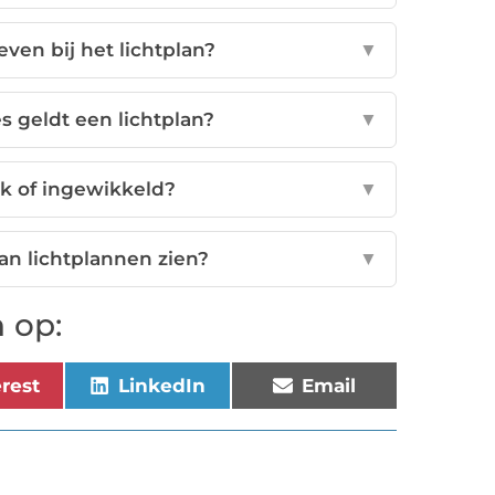
ven bij het lichtplan?
▼
s geldt een lichtplan?
▼
ijk of ingewikkeld?
▼
an lichtplannen zien?
▼
 op:
erest
LinkedIn
Email