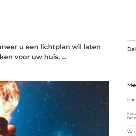
neer u een lichtplan wil laten
Del
en voor uw huis, ...
Me
Hoe
Fysi
bet
Wat 