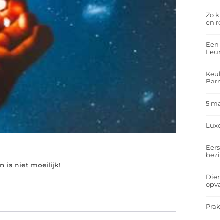
Zo k
en r
Een 
Leu
Keuk
Bar
5 m
Lux
Eers
bez
 is niet moeilijk!
Dier
opv
Prak