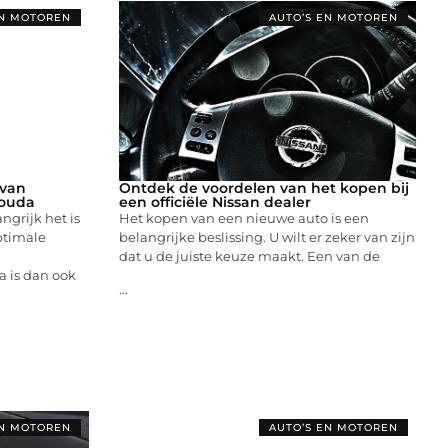
EN MOTOREN
AUTO’S EN MOTOREN
 van
Ontdek de voordelen van het kopen bij
Gouda
een officiële Nissan dealer
grijk het is
Het kopen van een nieuwe auto is een
ptimale
belangrijke beslissing. U wilt er zeker van zijn
dat u de juiste keuze maakt. Een van de
 is dan ook
...
EN MOTOREN
AUTO’S EN MOTOREN