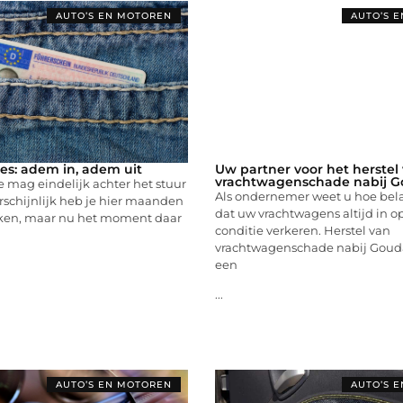
AUTO’S EN MOTOREN
AUTO’S 
jles: adem in, adem uit
Uw partner voor het herstel
vrachtwagenschade nabij 
je mag eindelijk achter het stuur
Als ondernemer weet u hoe belan
schijnlijk heb je hier maanden
dat uw vrachtwagens altijd in o
ken, maar nu het moment daar
conditie verkeren. Herstel van
vrachtwagenschade nabij Gouda
een
...
AUTO’S EN MOTOREN
AUTO’S 