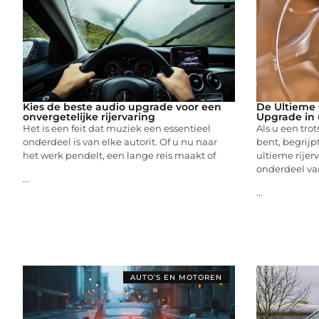
Kies de beste audio upgrade voor een
De Ultieme 
onvergetelijke rijervaring
Upgrade in
Het is een feit dat muziek een essentieel
Als u een tro
onderdeel is van elke autorit. Of u nu naar
bent, begrijp
het werk pendelt, een lange reis maakt of
ultieme rijer
onderdeel va
...
...
AUTO’S EN MOTOREN