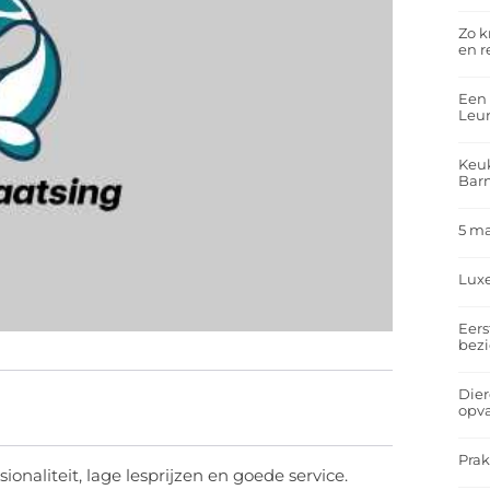
Zo k
en r
Een 
Leu
Keuk
Bar
5 m
Lux
Eers
bez
Dier
opv
Prak
ionaliteit, lage lesprijzen en goede service.