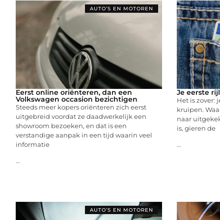
AUTO’S EN MOTOREN
Eerst online oriënteren, dan een
Je eerste ri
Volkswagen occasion bezichtigen
Het is zover: 
Steeds meer kopers oriënteren zich eerst
kruipen. Waar
uitgebreid voordat ze daadwerkelijk een
naar uitgeke
showroom bezoeken, en dat is een
is, gieren de
verstandige aanpak in een tijd waarin veel
informatie
...
...
AUTO’S EN MOTOREN