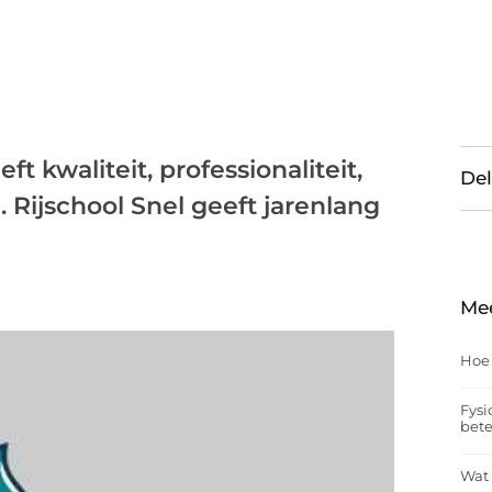
t kwaliteit, professionaliteit,
Del
. Rijschool Snel geeft jarenlang
Me
Hoe
Fysi
bet
Wat 