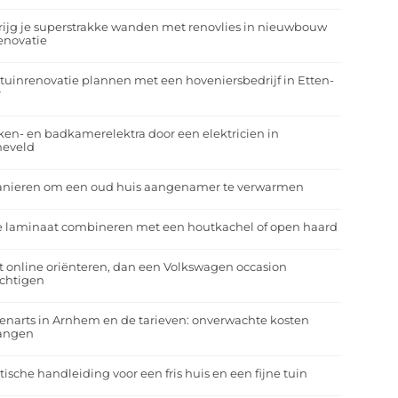
rijg je superstrakke wanden met renovlies in nieuwbouw
enovatie
tuinrenovatie plannen met een hoveniersbedrijf in Etten-
r
en- en badkamerelektra door een elektricien in
neveld
anieren om een oud huis aangenamer te verwarmen
e laminaat combineren met een houtkachel of open haard
t online oriënteren, dan een Volkswagen occasion
ichtigen
enarts in Arnhem en de tarieven: onverwachte kosten
angen
tische handleiding voor een fris huis en een fijne tuin