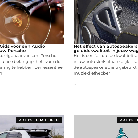
Gids voor een Audio
Het effect van autospeakers
 uw Porsche
geluidskwaliteit in jouw wa
tse eigenaar van een Porsche
Het is een feit dat de kwaliteit 
t u hoe belangrijk het is om de
in uw auto sterk afhankelijk is v
varing te hebben. Een essentieel
de autospeakers die u gebruikt.
n
muziekliefhebber
...
AUTO’S EN MOTOREN
AUTO’S 