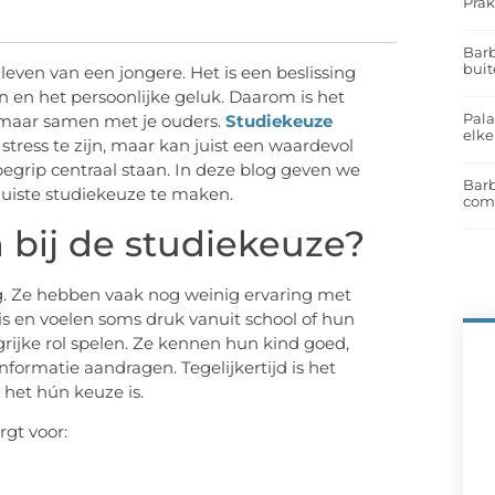
Prak
Barb
buit
leven van een jongere. Het is een beslissing
n en het persoonlijke geluk. Daarom is het
Pal
, maar samen met je ouders.
Studiekeuze
elk
tress te zijn, maar kan juist een waardevol
egrip centraal staan. In deze blog geven we
Barb
juiste studiekeuze te maken.
com
ij de studiekeuze?
ig. Ze hebben vaak nog weinig ervaring met
is en voelen soms druk vanuit school of hun
ijke rol spelen. Ze kennen hun kind goed,
formatie aandragen. Tegelijkertijd is het
 het hún keuze is.
gt voor: