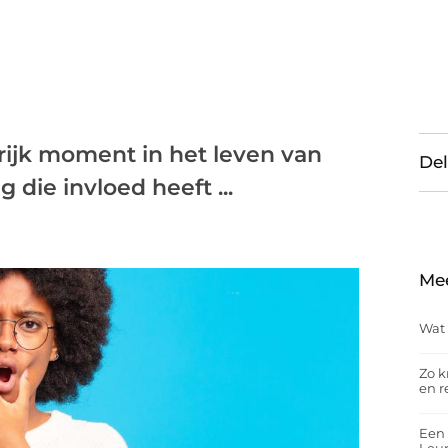
rijk moment in het leven van
Del
 die invloed heeft ...
Me
Wat 
Zo k
en r
Een 