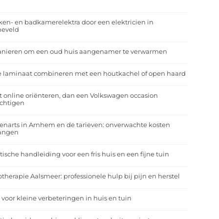
r
en- en badkamerelektra door een elektricien in
neveld
anieren om een oud huis aangenamer te verwarmen
e laminaat combineren met een houtkachel of open haard
t online oriënteren, dan een Volkswagen occasion
ichtigen
enarts in Arnhem en de tarieven: onverwachte kosten
angen
tische handleiding voor een fris huis en een fijne tuin
otherapie Aalsmeer: professionele hulp bij pijn en herstel
 voor kleine verbeteringen in huis en tuin