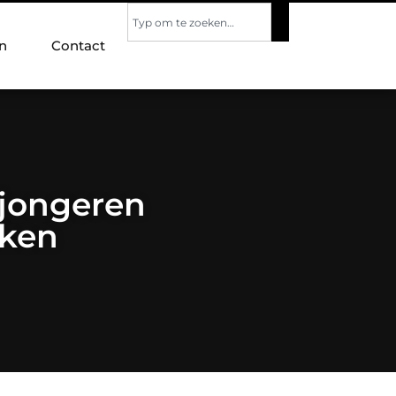
n
Contact
 jongeren
aken