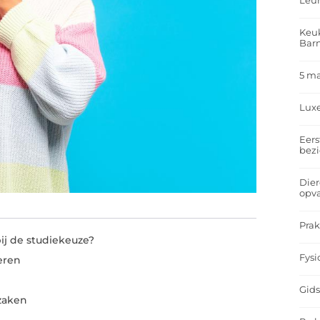
Leu
Keuk
Bar
5 m
Lux
Eers
bez
Dier
opv
Prak
 de studiekeuze?
Fysi
eren
Gids
 zaken