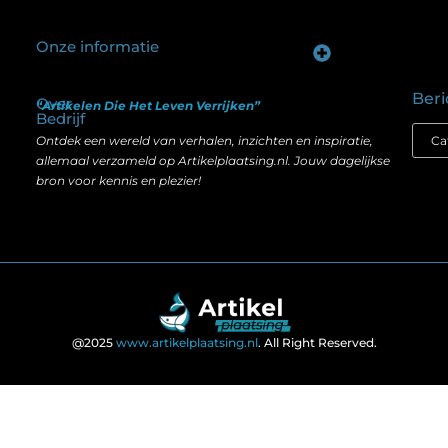
Onze informatie
Goede backlinks kopen: hoe je investeert in zichtbaarheid zonder je SEO te schaden
Geld verdienen op internet: hoe realistisch is het anno nu?
Beri
Over
“Artikelen Die Het Leven Verrijken”
Bedrijf
Ontdek een wereld van verhalen, inzichten en inspiratie,
allemaal verzameld op Artikelplaatsing.nl. Jouw dagelijkse
bron voor kennis en plezier!
@2025
www.artikelplaatsing.nl
. All Right Reserved.