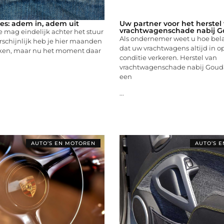
jles: adem in, adem uit
Uw partner voor het herstel
vrachtwagenschade nabij 
je mag eindelijk achter het stuur
Als ondernemer weet u hoe belan
schijnlijk heb je hier maanden
dat uw vrachtwagens altijd in o
ken, maar nu het moment daar
conditie verkeren. Herstel van
vrachtwagenschade nabij Gouda
een
...
AUTO’S EN MOTOREN
AUTO’S 