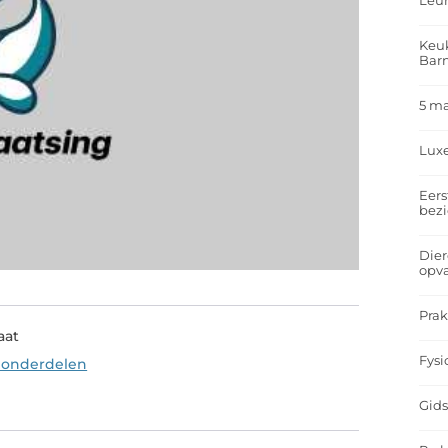
Leu
Keuk
Bar
5 m
Lux
Eers
bez
Dier
opv
Prak
aat
Fysi
n onderdelen
Gids