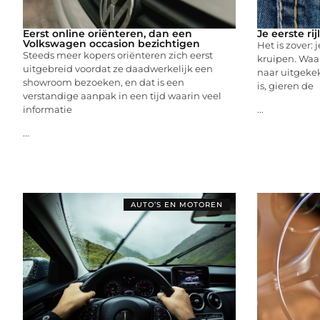
Eerst online oriënteren, dan een
Je eerste ri
Volkswagen occasion bezichtigen
Het is zover: 
Steeds meer kopers oriënteren zich eerst
kruipen. Waar
uitgebreid voordat ze daadwerkelijk een
naar uitgeke
showroom bezoeken, en dat is een
is, gieren de
verstandige aanpak in een tijd waarin veel
informatie
...
...
AUTO’S EN MOTOREN