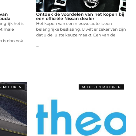
 van
Ontdek de voordelen van het kopen bij
Gouda
een officiële Nissan dealer
grijk het is
Het kopen van een nieuwe auto is een
ptimale
belangrijke beslissing. U wilt er zeker van zijn
dat u de juiste keuze maakt. Een van de
 is dan ook
...
EN MOTOREN
AUTO’S EN MOTOREN