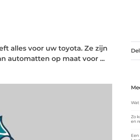
t alles voor uw toyota. Ze zijn
Del
n automatten op maat voor ...
Me
Wat 
Zo k
en r
Een 