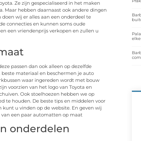
Prak
toyota. Ze zijn gespecialiseerd in het maken
ta. Maar hebben daarnaast ook andere dingen
Barb
doen wij er alles aan een onderdeel te
buit
oede connecties en kunnen soms oude
gen een vriendenprijs verkopen en zullen u
Pal
elk
 maat
Barb
com
eze passen dan ook alleen op dezelfde
t beste materiaal en beschermen je auto
werkbussen waar ingereden wordt met bouw
ijn voorzien van het logo van Toyota en
rschuiven. Ook stoelhoezen hebben we op
ed te houden. De beste tips en middelen voor
kunt u vinden op de website. En geven wij
p van een paar automatten op maat
en onderdelen