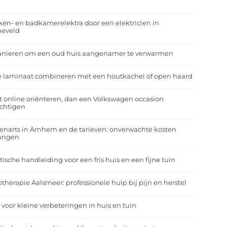
r
en- en badkamerelektra door een elektricien in
neveld
anieren om een oud huis aangenamer te verwarmen
e laminaat combineren met een houtkachel of open haard
t online oriënteren, dan een Volkswagen occasion
ichtigen
enarts in Arnhem en de tarieven: onverwachte kosten
angen
tische handleiding voor een fris huis en een fijne tuin
otherapie Aalsmeer: professionele hulp bij pijn en herstel
 voor kleine verbeteringen in huis en tuin