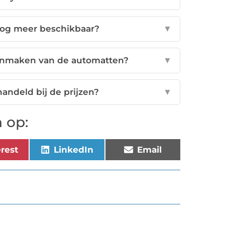
 nog meer beschikbaar?
▼
oonmaken van de automatten?
▼
andeld bij de prijzen?
▼
 op:
erest
LinkedIn
Email