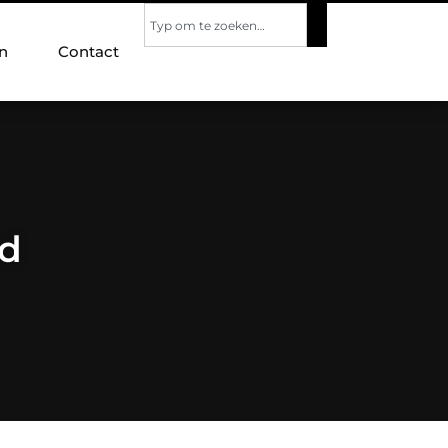
n
Contact
gd