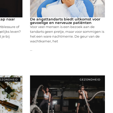
tap naar
De angsttandarts biedt uitkomst voor
gevoelige en nerveuze patiënten
tblessure of
Voor veel mensen is een bezoek aan de
lijks leven?
tandarts geen pretje, maar voor sommigen is
je bij
het een ware nachtmerrie. De geur van de
wachtkamer, het
...
EZONDHEID
GEZONDHEID