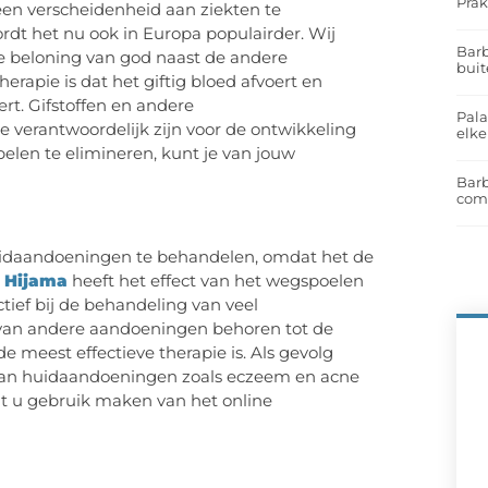
Prak
en verscheidenheid aan ziekten te
dt het nu ook in Europa populairder. Wij
Barb
 de beloning van god naast de andere
buit
rapie is dat het giftig bloed afvoert en
ert. Gifstoffen en andere
Pal
e verantwoordelijk zijn voor de ontwikkeling
elk
elen te elimineren, kunt je van jouw
Barb
com
uidaandoeningen te behandelen, omdat het de
.
Hijama
heeft het effect van het wegspoelen
ctief bij de behandeling van veel
al van andere aandoeningen behoren tot de
eest effectieve therapie is. Als gevolg
e van huidaandoeningen zoals eczeem en acne
t u gebruik maken van het online