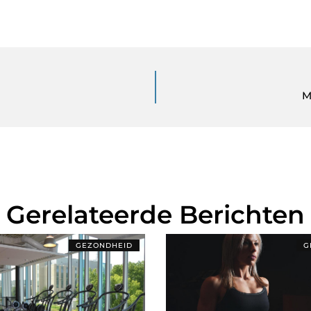
M
Gerelateerde Berichten
GEZONDHEID
G