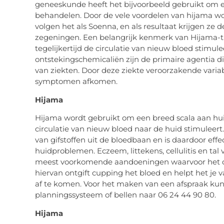
geneeskunde heeft het bijvoorbeeld gebruikt om e
behandelen. Door de vele voordelen van hijama wor
volgen het als Soenna, en als resultaat krijgen ze
zegeningen. Een belangrijk kenmerk van Hijama-the
tegelijkertijd de circulatie van nieuw bloed stimule
ontstekingschemicaliën zijn de primaire agentia di
van ziekten. Door deze ziekte veroorzakende variab
symptomen afkomen.
Hijama
Hijama wordt gebruikt om een breed scala aan h
circulatie van nieuw bloed naar de huid stimuleert
van gifstoffen uit de bloedbaan en is daardoor effe
huidproblemen. Eczeem, littekens, cellulitis en t
meest voorkomende aandoeningen waarvoor het de m
hiervan ontgift cupping het bloed en helpt het j
af te komen. Voor het maken van een afspraak kun
planningssysteem of bellen naar 06 24 44 90 80.
Hijama