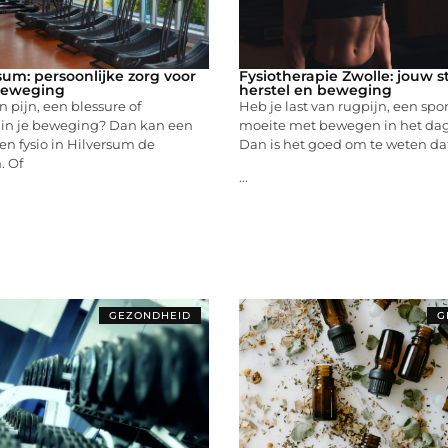
sum: persoonlijke zorg voor
Fysiotherapie Zwolle: jouw s
 beweging
herstel en beweging
n pijn, een blessure of
Heb je last van rugpijn, een spor
in je beweging? Dan kan een
moeite met bewegen in het dage
n fysio in Hilversum de
Dan is het goed om te weten dat 
. Of
...
GEZONDHEID
G