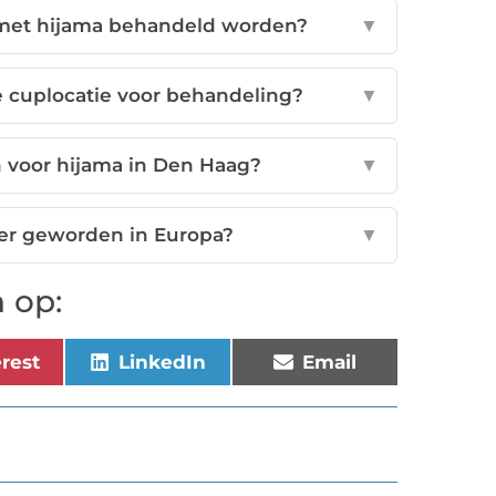
et hijama behandeld worden?
▼
e cuplocatie voor behandeling?
▼
 voor hijama in Den Haag?
▼
er geworden in Europa?
▼
 op:
erest
LinkedIn
Email