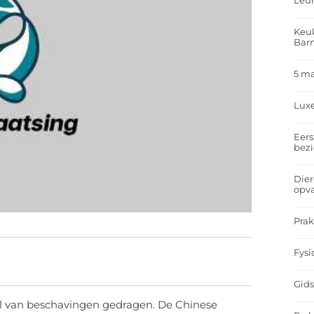
Leu
Keuk
Bar
5 m
Lux
Eers
bez
Dier
opv
Prak
Fysi
Gids
al van beschavingen gedragen. De Chinese