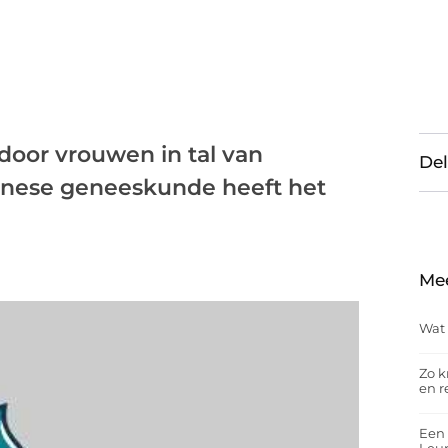
door vrouwen in tal van
Del
inese geneeskunde heeft het
Me
Wat 
Zo k
en r
Een 