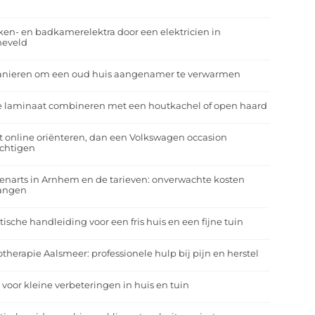
r
en- en badkamerelektra door een elektricien in
neveld
anieren om een oud huis aangenamer te verwarmen
e laminaat combineren met een houtkachel of open haard
t online oriënteren, dan een Volkswagen occasion
ichtigen
enarts in Arnhem en de tarieven: onverwachte kosten
angen
tische handleiding voor een fris huis en een fijne tuin
otherapie Aalsmeer: professionele hulp bij pijn en herstel
 voor kleine verbeteringen in huis en tuin