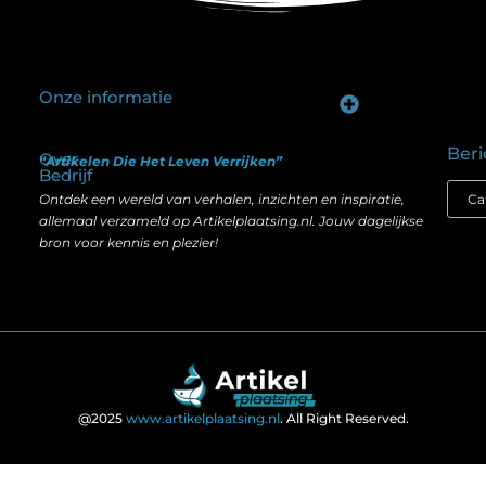
Onze informatie
Goede backlinks kopen: hoe je investeert in zichtbaarheid zonder je SEO te schaden
Geld verdienen op internet: hoe realistisch is het anno nu?
Beri
Over
“Artikelen Die Het Leven Verrijken”
Bedrijf
Ontdek een wereld van verhalen, inzichten en inspiratie,
allemaal verzameld op Artikelplaatsing.nl. Jouw dagelijkse
bron voor kennis en plezier!
@2025
www.artikelplaatsing.nl
. All Right Reserved.