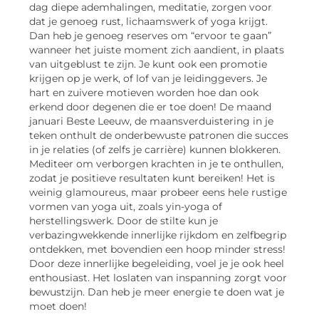
dag diepe ademhalingen, meditatie, zorgen voor
dat je genoeg rust, lichaamswerk of yoga krijgt.
Dan heb je genoeg reserves om “ervoor te gaan”
wanneer het juiste moment zich aandient, in plaats
van uitgeblust te zijn. Je kunt ook een promotie
krijgen op je werk, of lof van je leidinggevers. Je
hart en zuivere motieven worden hoe dan ook
erkend door degenen die er toe doen! De maand
januari Beste Leeuw, de maansverduistering in je
teken onthult de onderbewuste patronen die succes
in je relaties (of zelfs je carrière) kunnen blokkeren.
Mediteer om verborgen krachten in je te onthullen,
zodat je positieve resultaten kunt bereiken! Het is
weinig glamoureus, maar probeer eens hele rustige
vormen van yoga uit, zoals yin-yoga of
herstellingswerk. Door de stilte kun je
verbazingwekkende innerlijke rijkdom en zelfbegrip
ontdekken, met bovendien een hoop minder stress!
Door deze innerlijke begeleiding, voel je je ook heel
enthousiast. Het loslaten van inspanning zorgt voor
bewustzijn. Dan heb je meer energie te doen wat je
moet doen!