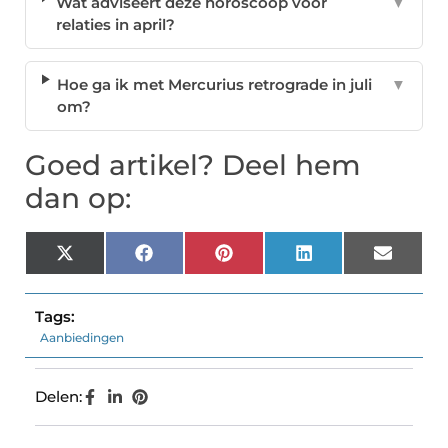
Wat adviseert deze horoscoop voor
▼
relaties in april?
Hoe ga ik met Mercurius retrograde in juli
▼
om?
Goed artikel? Deel hem
dan op:
X
Facebook
Pinterest
LinkedIn
Email
(Twitter)
Tags:
Aanbiedingen
Delen: