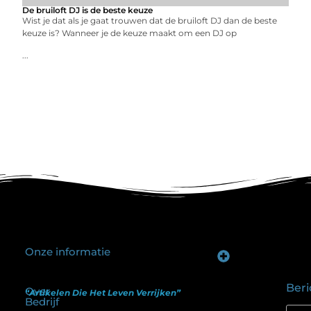
De bruiloft DJ is de beste keuze
Wist je dat als je gaat trouwen dat de bruiloft DJ dan de beste
keuze is? Wanneer je de keuze maakt om een DJ op
...
Onze informatie
Goede backlinks kopen: hoe je investeert in zichtbaarheid zonder je SEO te schaden
Geld verdienen op internet: hoe realistisch is het anno nu?
Beri
Over
“Artikelen Die Het Leven Verrijken”
Bedrijf