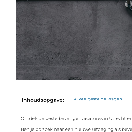
Veelgestelde vragen
Inhoudsopgave:
Ontdek de beste beveiliger vacatures in Utrecht 
Ben je op zoek naar een nieuwe uitdaging als bevei