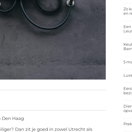
Zo k
en r
Een 
Leu
Keuk
Bar
5 m
Lux
Eers
bez
Dier
opv
en Den Haag
Prak
liger? Dan zit je goed in zowel Utrecht als