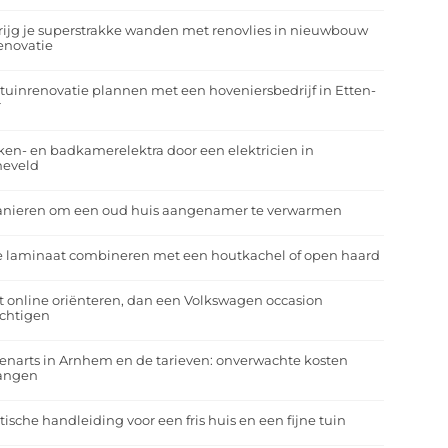
rijg je superstrakke wanden met renovlies in nieuwbouw
enovatie
tuinrenovatie plannen met een hoveniersbedrijf in Etten-
r
en- en badkamerelektra door een elektricien in
neveld
anieren om een oud huis aangenamer te verwarmen
e laminaat combineren met een houtkachel of open haard
t online oriënteren, dan een Volkswagen occasion
ichtigen
enarts in Arnhem en de tarieven: onverwachte kosten
angen
tische handleiding voor een fris huis en een fijne tuin