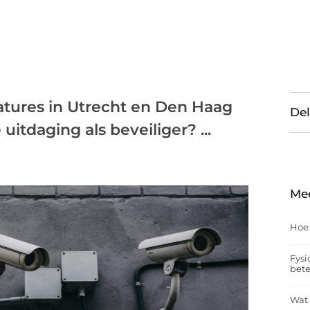
atures in Utrecht en Den Haag
Del
itdaging als beveiliger? ...
Me
Hoe
Fysi
bet
Wat 