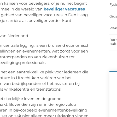
kansen voor beveiligers, of je nu net begint
Fysi
je mee in de wereld van
beveiliger vacatures
t gebied van
beveiliger vacatures in Den Haag
.
Gids
je carrière als beveiliger verder kunt
Prak
t van Nederland
Barb
buit
n centrale ligging, is een bruisend economisch
tellingen en evenementen, wat zorgt voor een
 kantoorpanden en van ziekenhuizen tot
beveiligingsprofessionals.
het een aantrekkelijke plek voor iedereen die
ature in Utrecht
kan variëren van het
van bedrijfspanden of het assisteren bij
s winkelcentra en treinstations.
et stedelijke leven en de groene
kt. Bovendien zijn er in de regio volop
seren in bijvoorbeeld evenementenbeveiliging
llset
op zak niet alleen meer uitdaging vinden