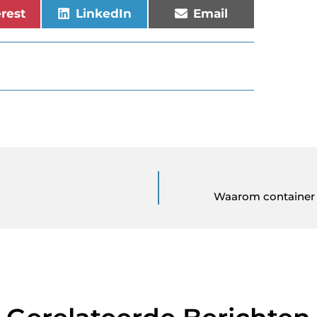
erest
LinkedIn
Email
Waarom container h