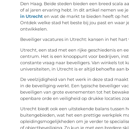
Den Haag. Beide steden bieden een breed scala aan 
of al jaren ervaring hebt. In dit artikel nemen we 
in Utrecht
en wat de markt te bieden heeft op he
Ontdek welke stad het beste bij jou past en waar je 
ontwikkelen.
Beveiliger vacatures in Utrecht: kansen in het har
Utrecht, een stad met een rijke geschiedenis en ee
centrum. Het is een knooppunt voor bedrijven, ins
constante vraag naar beveiligers. Van winkels tot
universiteiten, in Utrecht is er altijd behoefte aan 
De veelzijdigheid van het werk in deze stad maakt 
in de beveiliging werkt. Een typische
beveiliger vac
beveiligen van grote evenementen tot het bewaken 
openbare orde en veiligheid op drukke locaties zoal
Utrecht biedt ook een uitstekende balans tussen h
buitengebieden, wat het een prettige werkplek maa
opleidingsmogelijkheden om je verder te speciali
of objectbeveiliging. Zo kun je met een bredere
ski