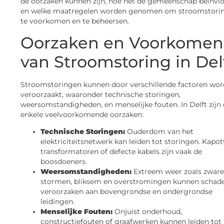
de oorzaken kunnen zijn, hoe het de gemeenschap beïnvlo
en welke maatregelen worden genomen om stroomstori
te voorkomen en te beheersen.
Oorzaken en Voorkomen
van Stroomstoring in Del
Stroomstoringen kunnen door verschillende factoren wo
veroorzaakt, waaronder technische storingen,
weersomstandigheden, en menselijke fouten. In Delft zijn 
enkele veelvoorkomende oorzaken:
Technische Storingen:
Ouderdom van het
elektriciteitsnetwerk kan leiden tot storingen. Kapot
transformatoren of defecte kabels zijn vaak de
boosdoeners.
Weersomstandigheden:
Extreem weer zoals zware
stormen, bliksem en overstromingen kunnen schad
veroorzaken aan bovengrondse en ondergrondse
leidingen.
Menselijke Fouten:
Onjuist onderhoud,
constructiefouten of graafwerken kunnen leiden tot