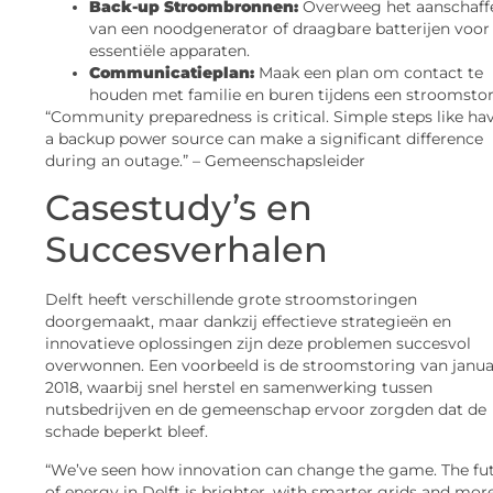
Back-up Stroombronnen:
Overweeg het aanschaff
van een noodgenerator of draagbare batterijen voor
essentiële apparaten.
Communicatieplan:
Maak een plan om contact te
houden met familie en buren tijdens een stroomstor
“Community preparedness is critical. Simple steps like ha
a backup power source can make a significant difference
during an outage.” – Gemeenschapsleider
Casestudy’s en
Succesverhalen
Delft heeft verschillende grote stroomstoringen
doorgemaakt, maar dankzij effectieve strategieën en
innovatieve oplossingen zijn deze problemen succesvol
overwonnen. Een voorbeeld is de stroomstoring van janua
2018, waarbij snel herstel en samenwerking tussen
nutsbedrijven en de gemeenschap ervoor zorgden dat de
schade beperkt bleef.
“We’ve seen how innovation can change the game. The fu
of energy in Delft is brighter, with smarter grids and mor