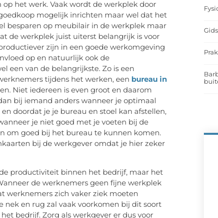
en op het werk. Vaak wordt de werkplek door
Fysi
 goedkoop mogelijk inrichten maar wel dat het
veel besparen op meubilair in de werkplek maar
Gids
 de werkplek juist uiterst belangrijk is voor
l productiever zijn in een goede werkomgeving
Prak
nvloed op en natuurlijk ook de
een van de belangrijkste. Zo is een
Barb
 werknemers tijdens het werken, een
bureau in
buit
gen. Niet iedereen is even groot en daarom
 dan bij iemand anders wanneer je optimaal
t en doordat je je bureau en stoel kan afstellen,
 wanneer je niet goed met je voeten bij de
ten om goed bij het bureau te kunnen komen.
nkaarten bij de werkgever omdat je hier zeker
e productiviteit binnen het bedrijf, maar het
e. Wanneer de werknemers geen fijne werkplek
dat werknemers zich vaker ziek moeten
 nek en rug zal vaak voorkomen bij dit soort
 het bedrijf. Zorg als werkgever er dus voor