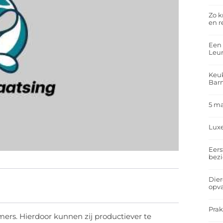
Zo k
en r
Een 
Leu
Keuk
Bar
5 m
Lux
Eers
bez
Dier
opv
Prak
ers. Hierdoor kunnen zij productiever te