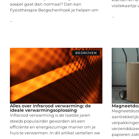
soepel gaat dan normaal? Dan kan
visitekaartje
Fysiotherapie Bergschenhoek je helpen om
...
...
BEDRIJVEN
Alles over infrarood verwarming: de
Magneetdoze
ideale verwarmingsoplossing
Magneetdozen
Infrarood verwarming is de laatste jaren
aantrekkelijk
steeds populairder geworden als een
verpakkingen 
efficiënte en energiezuinige manier om je
verzenddozen
huis te verwarmen. In dit artikel vertellen we
papieren zak