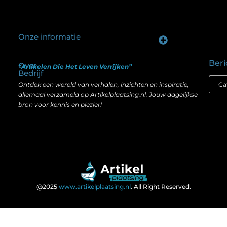
Onze informatie
Goede backlinks kopen: hoe je investeert in zichtbaarheid zonder je SEO te schaden
Geld verdienen op internet: hoe realistisch is het anno nu?
Beri
Over
“Artikelen Die Het Leven Verrijken”
Bedrijf
Ontdek een wereld van verhalen, inzichten en inspiratie,
allemaal verzameld op Artikelplaatsing.nl. Jouw dagelijkse
bron voor kennis en plezier!
@2025
www.artikelplaatsing.nl
. All Right Reserved.