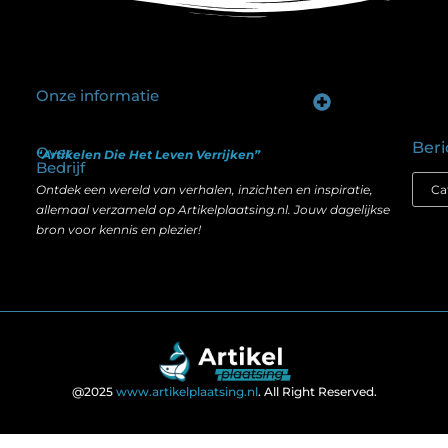
Onze informatie
Goede backlinks kopen: hoe je investeert in zichtbaarheid zonder je SEO te schaden
Geld verdienen op internet: hoe realistisch is het anno nu?
Beri
Over
“Artikelen Die Het Leven Verrijken”
Bedrijf
Ontdek een wereld van verhalen, inzichten en inspiratie,
allemaal verzameld op Artikelplaatsing.nl. Jouw dagelijkse
bron voor kennis en plezier!
@2025
www.artikelplaatsing.nl
. All Right Reserved.