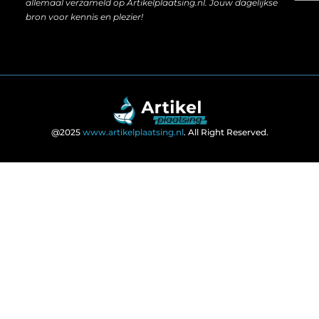
allemaal verzameld op Artikelplaatsing.nl. Jouw dagelijkse
bron voor kennis en plezier!
@2025
www.artikelplaatsing.nl
. All Right Reserved.