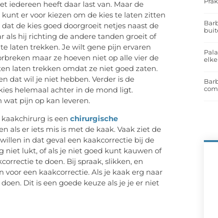
Prak
t iedereen heeft daar last van. Maar de
unt er voor kiezen om de kies te laten zitten
Barb
 dat de kies goed doorgroeit netjes naast de
buit
 als hij richting de andere tanden groeit of
te laten trekken. Je wilt gene pijn ervaren
Pal
oorbreken maar ze hoeven niet op alle vier de
elk
eten laten trekken omdat ze niet goed zaten.
dat wil je niet hebben. Verder is de
Barb
com
ies helemaal achter in de mond ligt.
wat pijn op kan leveren.
 kaakchirurg is een
chirurgische
en als er iets mis is met de kaak. Vaak ziet de
illen in dat geval een kaakcorrectie bij de
niet lukt, of als je niet goed kunt kauwen of
rrectie te doen. Bij spraak, slikken, en
en voor een kaakcorrectie. Als je kaak erg naar
doen. Dit is een goede keuze als je je er niet