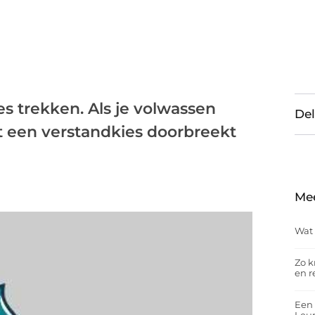
es trekken. Als je volwassen
Del
t een verstandkies doorbreekt
Me
Wat 
Zo k
en r
Een 