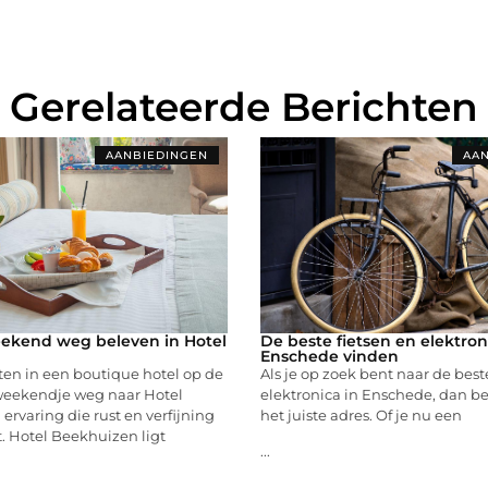
Gerelateerde Berichten
AANBIEDINGEN
AAN
ekend weg beleven in Hotel
De beste fietsen en elektron
Enschede vinden
ten in een boutique hotel op de
Als je op zoek bent naar de best
eekendje weg naar Hotel
elektronica in Enschede, dan be
 ervaring die rust en verfijning
het juiste adres. Of je nu een
 Hotel Beekhuizen ligt
...