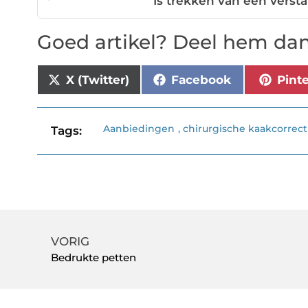
Is trekken van een versta
Goed artikel? Deel hem dan
X (Twitter)
Facebook
Pint
Aanbiedingen
,
chirurgische kaakcorrect
Tags:
VORIG
Bedrukte petten