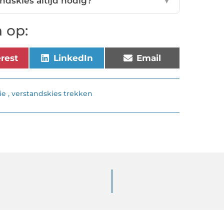
ndskies altijd nodig?
▼
 op:
erest
LinkedIn
Email
ie
,
verstandskies trekken