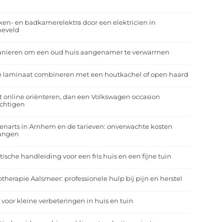
r
en- en badkamerelektra door een elektricien in
neveld
anieren om een oud huis aangenamer te verwarmen
e laminaat combineren met een houtkachel of open haard
t online oriënteren, dan een Volkswagen occasion
ichtigen
enarts in Arnhem en de tarieven: onverwachte kosten
angen
tische handleiding voor een fris huis en een fijne tuin
otherapie Aalsmeer: professionele hulp bij pijn en herstel
 voor kleine verbeteringen in huis en tuin