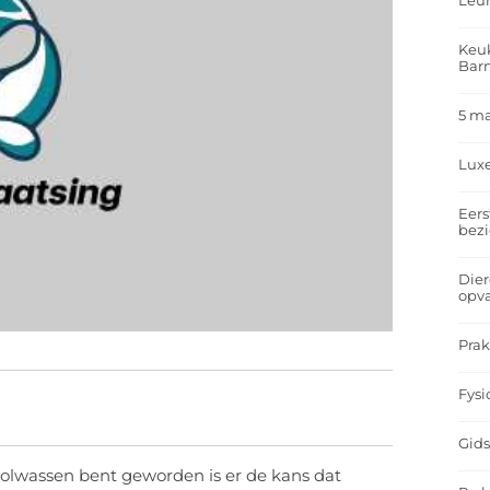
Leu
Keuk
Bar
5 m
Lux
Eers
bez
Dier
opv
Prak
Fysi
Gids
e volwassen bent geworden is er de kans dat