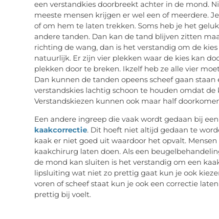
een verstandkies doorbreekt achter in de mond. Nie
meeste mensen krijgen er wel een of meerdere. Je k
of om hem te laten trekken. Soms heb je het geluk
andere tanden. Dan kan de tand blijven zitten maar
richting de wang, dan is het verstandig om de kies 
natuurlijk. Er zijn vier plekken waar de kies kan d
plekken door te breken. Ikzelf heb ze alle vier mo
Dan kunnen de tanden opeens scheef gaan staan en 
verstandskies lachtig schoon te houden omdat de k
Verstandskiezen kunnen ook maar half doorkomen 
Een andere ingreep die vaak wordt gedaan bij een
kaakcorrectie
. Dit hoeft niet altijd gedaan te word
kaak er niet goed uit waardoor het opvalt. Mensen w
kaakchirurg laten doen. Als een beugelbehandeling 
de mond kan sluiten is het verstandig om een kaakco
lipsluiting wat niet zo prettig gaat kun je ook kiez
voren of scheef staat kun je ook een correctie laten 
prettig bij voelt.