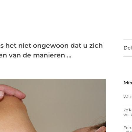
is het niet ongewoon dat u zich
Del
en van de manieren ...
Me
Wat 
Zo k
en r
Een 