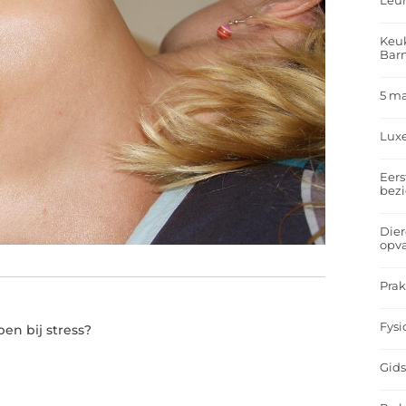
Leu
Keuk
Bar
5 m
Lux
Eers
bez
Dier
opv
Prak
Fysi
en bij stress?
Gids