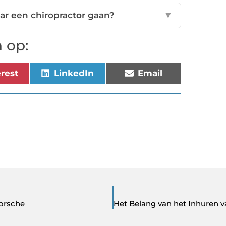
ar een chiropractor gaan?
▼
 op:
erest
LinkedIn
Email
orsche