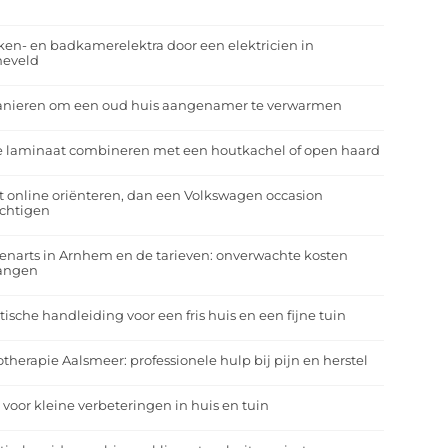
r
en- en badkamerelektra door een elektricien in
neveld
anieren om een oud huis aangenamer te verwarmen
e laminaat combineren met een houtkachel of open haard
t online oriënteren, dan een Volkswagen occasion
ichtigen
enarts in Arnhem en de tarieven: onverwachte kosten
angen
tische handleiding voor een fris huis en een fijne tuin
otherapie Aalsmeer: professionele hulp bij pijn en herstel
 voor kleine verbeteringen in huis en tuin