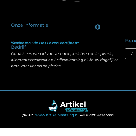
Onze informatie
Goede backlinks kopen: hoe je investeert in zichtbaarheid zonder je SEO te schaden
Geld verdienen op internet: hoe realistisch is het anno nu?
Beri
Over
“Artikelen Die Het Leven Verrijken”
Bedrijf
Ontdek een wereld van verhalen, inzichten en inspiratie,
allemaal verzameld op Artikelplaatsing.nl. Jouw dagelijkse
bron voor kennis en plezier!
@2025
www.artikelplaatsing.nl
. All Right Reserved.