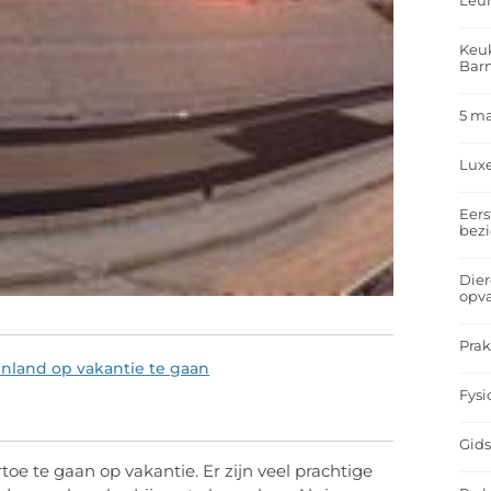
Leu
Keuk
Bar
5 m
Lux
Eers
bez
Dier
opv
Prak
nland op vakantie te gaan
Fysi
Gids
e te gaan op vakantie. Er zijn veel prachtige