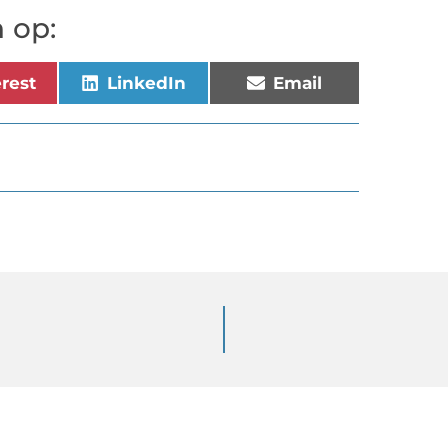
 op:
erest
LinkedIn
Email