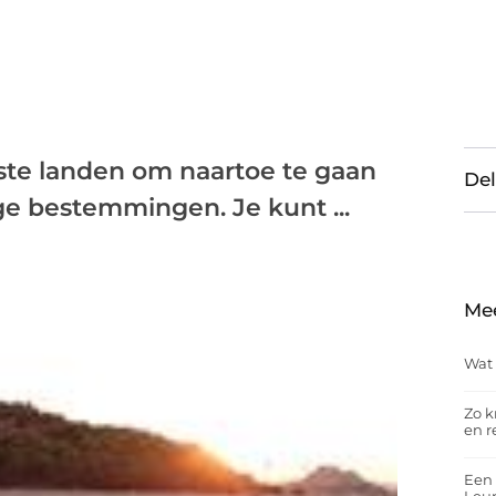
ste landen om naartoe te gaan
Del
ige bestemmingen. Je kunt ...
Me
Wat 
Zo k
en r
Een 