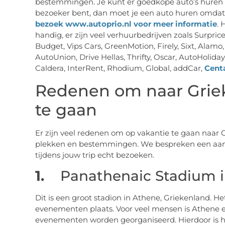
bestemmingen. Je kunt er goedkope auto’s huren d
bezoeker bent, dan moet je een auto huren omdat 
bezoek www.autoprio.nl voor meer informatie
. 
handig, er zijn veel verhuurbedrijven zoals Surpric
Budget, Vips Cars, GreenMotion, Firely, Sixt, Alamo,
AutoUnion, Drive Hellas, Thrifty, Oscar, AutoHoliday
Caldera, InterRent, Rhodium, Global, addCar,
Cent
Redenen om naar Griek
te gaan
Er zijn veel redenen om op vakantie te gaan naar G
plekken en bestemmingen. We bespreken een aanta
tijdens jouw trip echt bezoeken.
1.
Panathenaic Stadium i
Dit is een groot stadion in Athene, Griekenland. Het
evenementen plaats. Voor veel mensen is Athene er
evenementen worden georganiseerd. Hierdoor is het