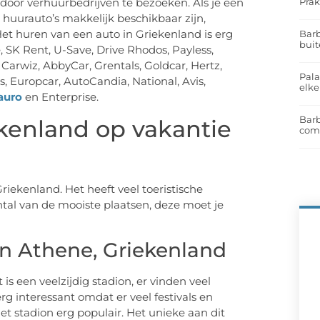
Prak
oor verhuurbedrijven te bezoeken. Als je een
huurauto’s makkelijk beschikbaar zijn,
Het huren van een auto in Griekenland is erg
Barb
buit
e, SK Rent, U-Save, Drive Rhodos, Payless,
 Carwiz, AbbyCar, Grentals, Goldcar, Hertz,
Pal
s, Europcar, AutoCandia, National, Avis,
elk
auro
en Enterprise.
Barb
enland op vakantie
com
riekenland. Het heeft veel toeristische
l van de mooiste plaatsen, deze moet je
n Athene, Griekenland
 is een veelzijdig stadion, er vinden veel
g interessant omdat er veel festivals en
 stadion erg populair. Het unieke aan dit