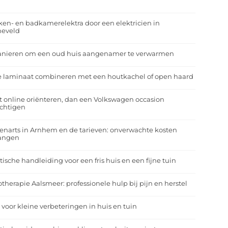
r
en- en badkamerelektra door een elektricien in
neveld
anieren om een oud huis aangenamer te verwarmen
e laminaat combineren met een houtkachel of open haard
t online oriënteren, dan een Volkswagen occasion
ichtigen
enarts in Arnhem en de tarieven: onverwachte kosten
angen
tische handleiding voor een fris huis en een fijne tuin
otherapie Aalsmeer: professionele hulp bij pijn en herstel
 voor kleine verbeteringen in huis en tuin