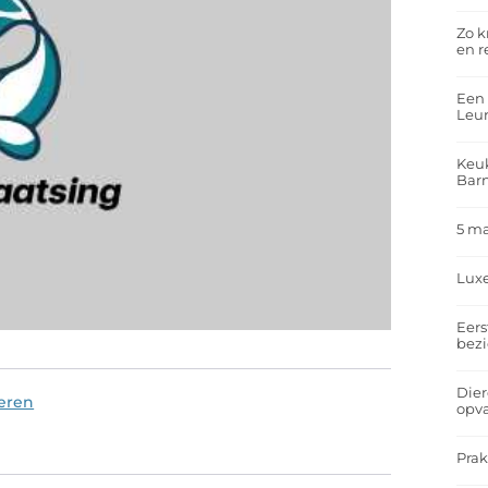
Zo k
en r
Een 
Leu
Keuk
Bar
5 m
Lux
Eers
bez
Dier
eren
opv
Prak