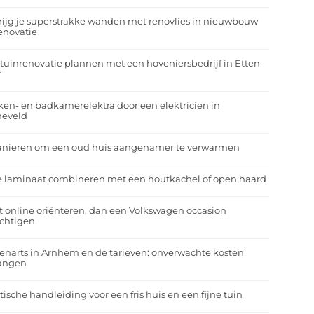
rijg je superstrakke wanden met renovlies in nieuwbouw
enovatie
tuinrenovatie plannen met een hoveniersbedrijf in Etten-
r
en- en badkamerelektra door een elektricien in
neveld
anieren om een oud huis aangenamer te verwarmen
e laminaat combineren met een houtkachel of open haard
t online oriënteren, dan een Volkswagen occasion
ichtigen
enarts in Arnhem en de tarieven: onverwachte kosten
angen
tische handleiding voor een fris huis en een fijne tuin