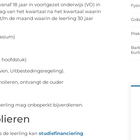
naf 18 jaar in voortgezet onderwijs (VO) in
Fysi
g van het kwartaal na het kwartaal waarin
 t/m de maand waarin de leerling 30 jaar
Gids
Prak
asium)
Barb
buit
 hoofdstuk)
ven, Uitbestedingsregeling).
holieren, ontvangt de ouder
eerling mag onbeperkt bijverdienen.
lieren
s de leerling kan
studiefinanciering