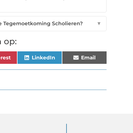
de Tegemoetkoming Scholieren?
▼
 op:
erest
LinkedIn
Email