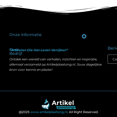
Onze informatie
Goede backlinks kopen: hoe je investeert in zichtbaarheid zonder je SEO te schaden
Geld verdienen op internet: hoe realistisch is het anno nu?
Beri
Over
“Artikelen Die Het Leven Verrijken”
Bedrijf
Ontdek een wereld van verhalen, inzichten en inspiratie,
allemaal verzameld op Artikelplaatsing.nl. Jouw dagelijkse
bron voor kennis en plezier!
@2025
www.artikelplaatsing.nl
. All Right Reserved.