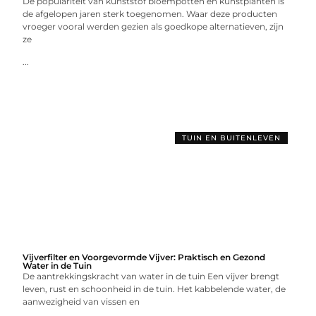
De populariteit van kunststof bloempotten en kunstplanten is
de afgelopen jaren sterk toegenomen. Waar deze producten
vroeger vooral werden gezien als goedkope alternatieven, zijn
ze
...
TUIN EN BUITENLEVEN
Vijverfilter en Voorgevormde Vijver: Praktisch en Gezond
Water in de Tuin
De aantrekkingskracht van water in de tuin Een vijver brengt
leven, rust en schoonheid in de tuin. Het kabbelende water, de
aanwezigheid van vissen en