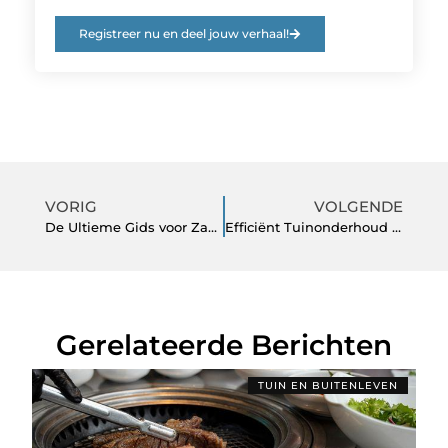
Registreer nu en deel jouw verhaal!
VORIG
VOLGENDE
De Ultieme Gids voor Zaalverhuur in Utrecht: Waar Moet U Op Letten?
Efficiënt Tuinonderhoud met Snoeigereedschap en Drukspuiten
Gerelateerde Berichten
TUIN EN BUITENLEVEN