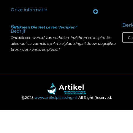
Onze informatie
Goede backlinks kopen: hoe je investeert in zichtbaarheid zonder je SEO te schaden
Geld verdienen op internet: hoe realistisch is het anno nu?
Beri
Over
“Artikelen Die Het Leven Verrijken”
Bedrijf
Ontdek een wereld van verhalen, inzichten en inspiratie,
allemaal verzameld op Artikelplaatsing.nl. Jouw dagelijkse
bron voor kennis en plezier!
@2025
www.artikelplaatsing.nl
. All Right Reserved.