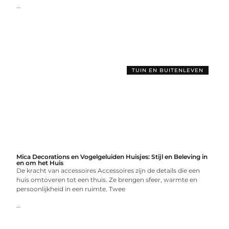
...
TUIN EN BUITENLEVEN
Mica Decorations en Vogelgeluiden Huisjes: Stijl en Beleving in
en om het Huis
De kracht van accessoires Accessoires zijn de details die een
huis omtoveren tot een thuis. Ze brengen sfeer, warmte en
persoonlijkheid in een ruimte. Twee
...