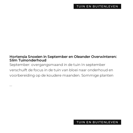
TUIN EN BUITENLEVEN
Hortensia Snoeien in September en Oleander Overwinteren:
Slim Tuinonderhoud
September: overgangsmaand in de tuin In september
verschuift de focus in de tuin van bloei naar onderhoud en
voorbereiding op de koudere maanden. Sommige planten
...
TUIN EN BUITENLEVEN