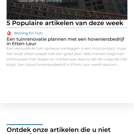
Door vanaf het ontwerp
5 Populaire artikelen van deze week
Woning En Tuin
Een tuinrenovatie plannen met een hoveniersbedrijf
Zo
in Etten-Leur
ni
Een verouderde tuin opnieuw aanleggen is een mooi project, maar
Str
het loopt alleen soepel met een goed plan. Veel mensen beginnen
Toc
enthousiast met slopen en merken pas daarna dat de volgorde niet
wer
klopt. Een lokaal hoveniersbedrijf in Etten-Leur werkt daarom ...
is 
Ontdek onze artikelen die u niet