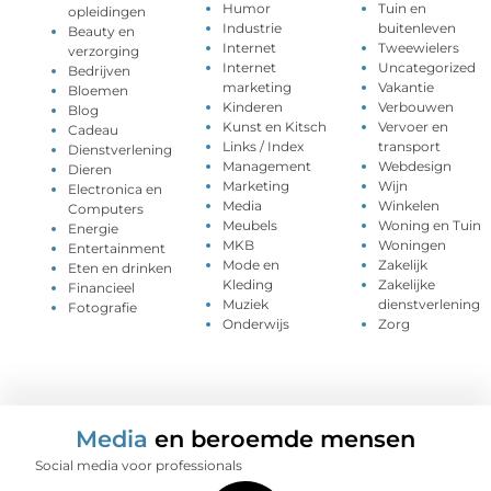
Humor
Tuin en
opleidingen
Industrie
buitenleven
Beauty en
Internet
Tweewielers
verzorging
Internet
Uncategorized
Bedrijven
marketing
Vakantie
Bloemen
Kinderen
Verbouwen
Blog
Kunst en Kitsch
Vervoer en
Cadeau
Links / Index
transport
Dienstverlening
Management
Webdesign
Dieren
Marketing
Wijn
Electronica en
Media
Winkelen
Computers
Meubels
Woning en Tuin
Energie
MKB
Woningen
Entertainment
Mode en
Zakelijk
Eten en drinken
Kleding
Zakelijke
Financieel
Muziek
dienstverlening
Fotografie
Onderwijs
Zorg
Media
en beroemde mensen
Social media voor professionals