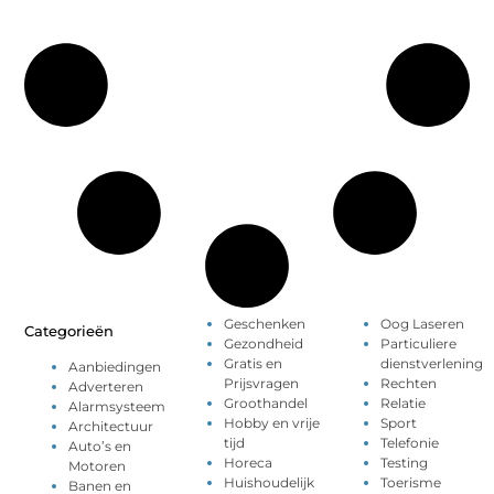
Geschenken
Oog Laseren
Categorieën
Gezondheid
Particuliere
Gratis en
dienstverlening
Aanbiedingen
Prijsvragen
Rechten
Adverteren
Groothandel
Relatie
Alarmsysteem
Hobby en vrije
Sport
Architectuur
tijd
Telefonie
Auto’s en
Horeca
Testing
Motoren
Huishoudelijk
Toerisme
Banen en