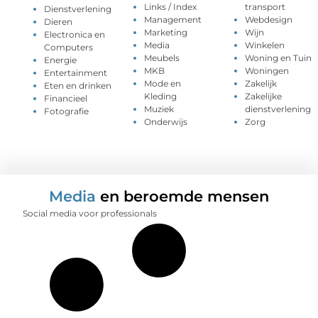
Links / Index
transport
Dienstverlening
Management
Webdesign
Dieren
Marketing
Wijn
Electronica en
Media
Winkelen
Computers
Meubels
Woning en Tuin
Energie
MKB
Woningen
Entertainment
Mode en
Zakelijk
Eten en drinken
Kleding
Zakelijke
Financieel
Muziek
dienstverlening
Fotografie
Onderwijs
Zorg
Media
en beroemde mensen
Social media voor professionals