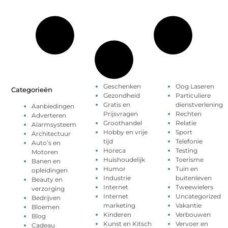
Geschenken
Oog Laseren
Categorieën
Gezondheid
Particuliere
Gratis en
dienstverlening
Aanbiedingen
Prijsvragen
Rechten
Adverteren
Groothandel
Relatie
Alarmsysteem
Hobby en vrije
Sport
Architectuur
tijd
Telefonie
Auto’s en
Horeca
Testing
Motoren
Huishoudelijk
Toerisme
Banen en
Humor
Tuin en
opleidingen
Industrie
buitenleven
Beauty en
Internet
Tweewielers
verzorging
Internet
Uncategorized
Bedrijven
marketing
Vakantie
Bloemen
Kinderen
Verbouwen
Blog
Kunst en Kitsch
Vervoer en
Cadeau