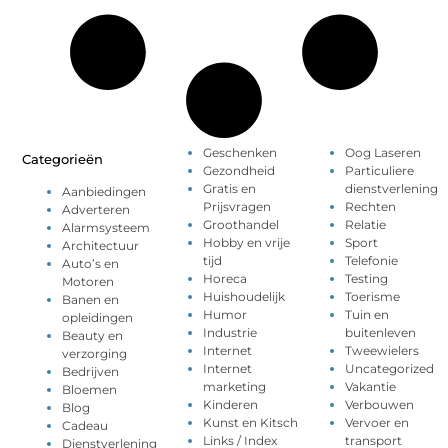
Geschenken
Oog Laseren
Categorieën
Gezondheid
Particuliere
Gratis en
dienstverlening
Aanbiedingen
Prijsvragen
Rechten
Adverteren
Groothandel
Relatie
Alarmsysteem
Hobby en vrije
Sport
Architectuur
tijd
Telefonie
Auto’s en
Horeca
Testing
Motoren
Huishoudelijk
Toerisme
Banen en
Humor
Tuin en
opleidingen
Industrie
buitenleven
Beauty en
Internet
Tweewielers
verzorging
Internet
Uncategorized
Bedrijven
marketing
Vakantie
Bloemen
Kinderen
Verbouwen
Blog
Kunst en Kitsch
Vervoer en
Cadeau
Links / Index
transport
Dienstverlening