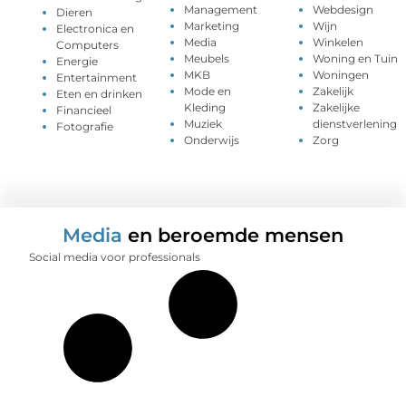
Management
Webdesign
Dieren
Marketing
Wijn
Electronica en
Media
Winkelen
Computers
Meubels
Woning en Tuin
Energie
MKB
Woningen
Entertainment
Mode en
Zakelijk
Eten en drinken
Kleding
Zakelijke
Financieel
Muziek
dienstverlening
Fotografie
Onderwijs
Zorg
Media
en beroemde mensen
Social media voor professionals