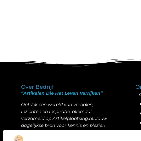
Over Bedrijf
O
“Artikelen Die Het Leven Verrijken”
Ontdek een wereld van verhalen,
inzichten en inspiratie, allemaal
verzameld op Artikelplaatsing.nl. Jouw
dagelijkse bron voor kennis en plezier!
Bericht categorie