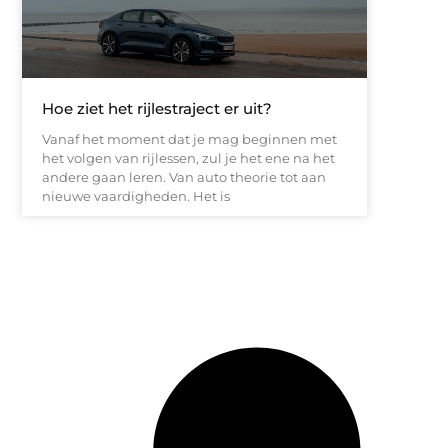
Hoe ziet het rijlestraject er uit?
Vanaf het moment dat je mag beginnen met
het volgen van rijlessen, zul je het ene na het
andere gaan leren. Van auto theorie tot aan
nieuwe vaardigheden. Het is