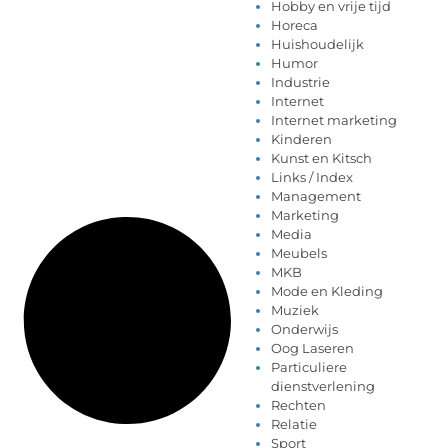
Hobby en vrije tijd
Horeca
Huishoudelijk
Humor
Industrie
Internet
Internet marketing
Kinderen
Kunst en Kitsch
Links / Index
Management
Marketing
Media
Meubels
MKB
Mode en Kleding
Muziek
Onderwijs
Oog Laseren
Particuliere
dienstverlening
Rechten
Relatie
Sport