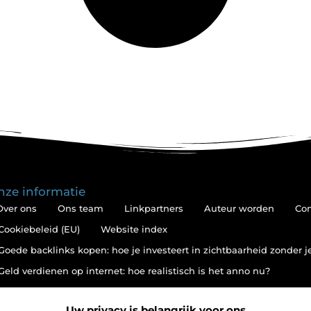
nze informatie
Over ons
Ons team
Linkpartners
Auteur worden
Con
Cookiebeleid (EU)
Website index
Goede backlinks kopen: hoe je investeert in zichtbaarheid zonder 
Geld verdienen op internet: hoe realistisch is het anno nu?
Uw privacy is belangrijk voor ons