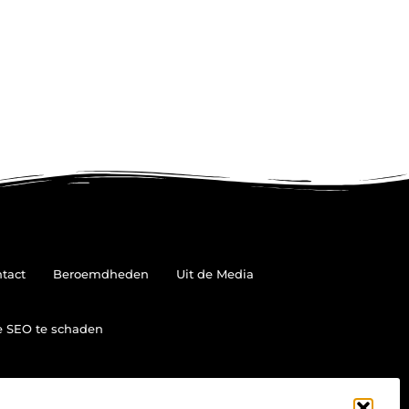
tact
Beroemdheden
Uit de Media
je SEO te schaden