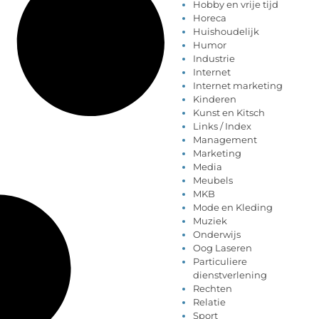
Hobby en vrije tijd
Horeca
Huishoudelijk
Humor
Industrie
Internet
Internet marketing
Kinderen
Kunst en Kitsch
Links / Index
Management
Marketing
Media
Meubels
MKB
Mode en Kleding
Muziek
Onderwijs
Oog Laseren
Particuliere
dienstverlening
Rechten
Relatie
Sport