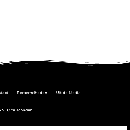
tact
Beroemdheden
Uit de Media
je SEO te schaden