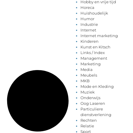
Hobby en vrije tijd
Horeca
Huishoudelijk
Humor
Industrie
Internet
Internet marketing
Kinderen
Kunst en Kitsch
Links / Index
Management
Marketing
Media
Meubels
MKB
Mode en Kleding
Muziek
Onderwijs
Oog Laseren
Particuliere
dienstverlening
Rechten
Relatie
Sport