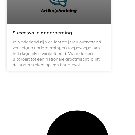
Succesvolle onderneming
In Nederland zijn de laatste jaren ontzettend
veel eigen ondernemingen toegevoegd aan
het dagelijkse winkelbeeld. Waar de één
uitgroeit tot een nationale grootmacht, blijft
de ander steken op een handjevol