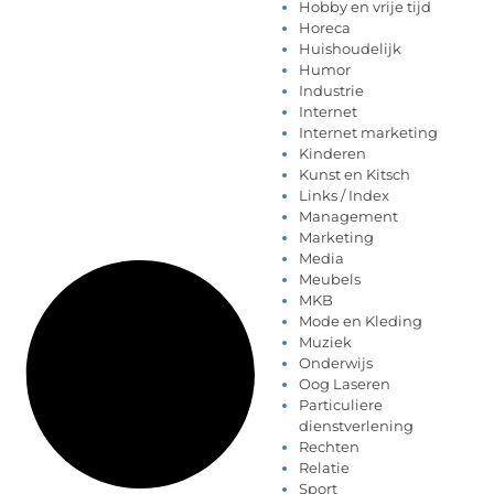
Hobby en vrije tijd
Horeca
Huishoudelijk
Humor
Industrie
Internet
Internet marketing
Kinderen
Kunst en Kitsch
Links / Index
Management
Marketing
Media
Meubels
MKB
Mode en Kleding
Muziek
Onderwijs
Oog Laseren
Particuliere
dienstverlening
Rechten
Relatie
Sport