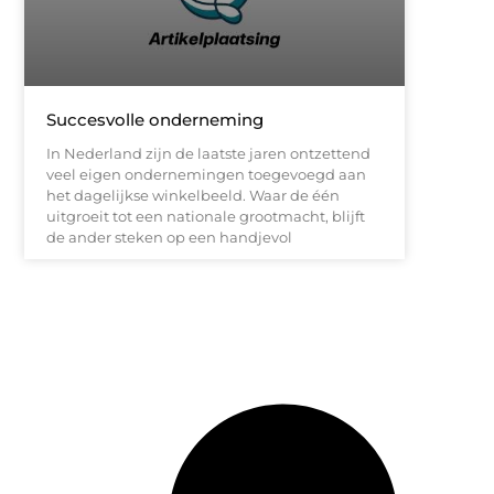
Succesvolle onderneming
In Nederland zijn de laatste jaren ontzettend
veel eigen ondernemingen toegevoegd aan
het dagelijkse winkelbeeld. Waar de één
uitgroeit tot een nationale grootmacht, blijft
de ander steken op een handjevol