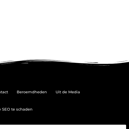
tact
Beroemdheden
Uit de Media
je SEO te schaden