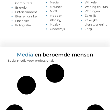
Media
Winkelen
Computers
Meubels
Woning en Tuin
Energie
MKB
Woningen
Entertainment
Mode en
Zakelijk
Eten en drinken
Kleding
Zakelijke
Financieel
Muziek
dienstverlening
Fotografie
Onderwijs
Zorg
Media
en beroemde mensen
Social media voor professionals