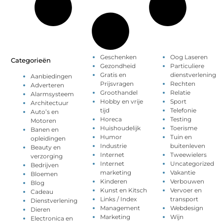
Geschenken
Oog Laseren
Categorieën
Gezondheid
Particuliere
Gratis en
dienstverlening
Aanbiedingen
Prijsvragen
Rechten
Adverteren
Groothandel
Relatie
Alarmsysteem
Hobby en vrije
Sport
Architectuur
tijd
Telefonie
Auto’s en
Horeca
Testing
Motoren
Huishoudelijk
Toerisme
Banen en
Humor
Tuin en
opleidingen
Industrie
buitenleven
Beauty en
Internet
Tweewielers
verzorging
Internet
Uncategorized
Bedrijven
marketing
Vakantie
Bloemen
Kinderen
Verbouwen
Blog
Kunst en Kitsch
Vervoer en
Cadeau
Links / Index
transport
Dienstverlening
Management
Webdesign
Dieren
Marketing
Wijn
Electronica en