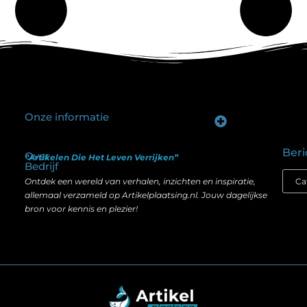
Onze informatie
Goede backlinks kopen: hoe je investeert in zichtbaarheid zonder je SEO te schaden
Geld verdienen op internet: hoe realistisch is het anno nu?
Beri
Over
“Artikelen Die Het Leven Verrijken”
Bedrijf
Ontdek een wereld van verhalen, inzichten en inspiratie,
allemaal verzameld op Artikelplaatsing.nl. Jouw dagelijkse
bron voor kennis en plezier!