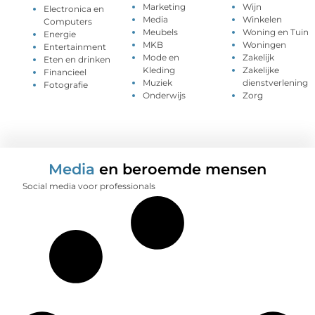
Marketing
Wijn
Electronica en
Media
Winkelen
Computers
Meubels
Woning en Tuin
Energie
MKB
Woningen
Entertainment
Mode en
Zakelijk
Eten en drinken
Kleding
Zakelijke
Financieel
Muziek
dienstverlening
Fotografie
Onderwijs
Zorg
Media
en beroemde mensen
Social media voor professionals