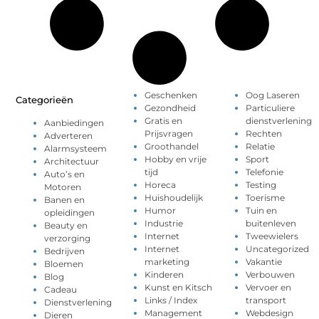
Geschenken
Oog Laseren
Categorieën
Gezondheid
Particuliere
Gratis en
dienstverlening
Aanbiedingen
Prijsvragen
Rechten
Adverteren
Groothandel
Relatie
Alarmsysteem
Hobby en vrije
Sport
Architectuur
tijd
Telefonie
Auto’s en
Horeca
Testing
Motoren
Huishoudelijk
Toerisme
Banen en
Humor
Tuin en
opleidingen
Industrie
buitenleven
Beauty en
Internet
Tweewielers
verzorging
Internet
Uncategorized
Bedrijven
marketing
Vakantie
Bloemen
Kinderen
Verbouwen
Blog
Kunst en Kitsch
Vervoer en
Cadeau
Links / Index
transport
Dienstverlening
Management
Webdesign
Dieren