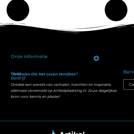
Onze informatie
Goede backlinks kopen: hoe je investeert in zichtbaarheid zonder je SEO te schaden
Geld verdienen op internet: hoe realistisch is het anno nu?
Beri
Over
“Artikelen Die Het Leven Verrijken”
Bedrijf
Ontdek een wereld van verhalen, inzichten en inspiratie,
allemaal verzameld op Artikelplaatsing.nl. Jouw dagelijkse
bron voor kennis en plezier!