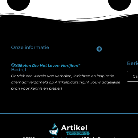
Onze informatie
Goede backlinks kopen: hoe je investeert in zichtbaarheid zonder je SEO te schaden
Geld verdienen op internet: hoe realistisch is het anno nu?
Beri
Over
“Artikelen Die Het Leven Verrijken”
Bedrijf
Ontdek een wereld van verhalen, inzichten en inspiratie,
allemaal verzameld op Artikelplaatsing.nl. Jouw dagelijkse
bron voor kennis en plezier!