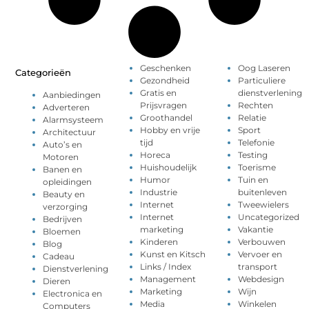
Geschenken
Oog Laseren
Categorieën
Gezondheid
Particuliere
Gratis en
dienstverlening
Aanbiedingen
Prijsvragen
Rechten
Adverteren
Groothandel
Relatie
Alarmsysteem
Hobby en vrije
Sport
Architectuur
tijd
Telefonie
Auto’s en
Horeca
Testing
Motoren
Huishoudelijk
Toerisme
Banen en
Humor
Tuin en
opleidingen
Industrie
buitenleven
Beauty en
Internet
Tweewielers
verzorging
Internet
Uncategorized
Bedrijven
marketing
Vakantie
Bloemen
Kinderen
Verbouwen
Blog
Kunst en Kitsch
Vervoer en
Cadeau
Links / Index
transport
Dienstverlening
Management
Webdesign
Dieren
Marketing
Wijn
Electronica en
Media
Winkelen
Computers