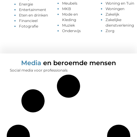
Meubels
Woning en Tuin
Energie
MKB
Woningen
Entertainment
Mode en
Zakelijk
Eten en drinken
Kleding
Zakelijke
Financieel
Muziek
dienstverlening
Fotografie
Onderwijs
Zorg
Media
en beroemde mensen
Social media voor professionals