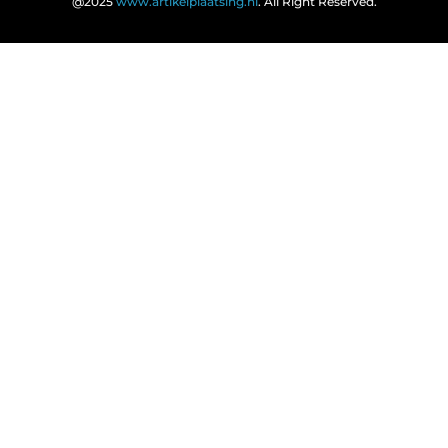
@2025
www.artikelplaatsing.nl
. All Right Reserved.