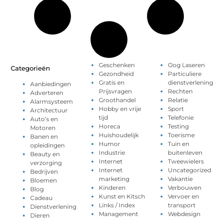
Geschenken
Oog Laseren
Categorieën
Gezondheid
Particuliere
Gratis en
dienstverlening
Aanbiedingen
Prijsvragen
Rechten
Adverteren
Groothandel
Relatie
Alarmsysteem
Hobby en vrije
Sport
Architectuur
tijd
Telefonie
Auto’s en
Horeca
Testing
Motoren
Huishoudelijk
Toerisme
Banen en
Humor
Tuin en
opleidingen
Industrie
buitenleven
Beauty en
Internet
Tweewielers
verzorging
Internet
Uncategorized
Bedrijven
marketing
Vakantie
Bloemen
Kinderen
Verbouwen
Blog
Kunst en Kitsch
Vervoer en
Cadeau
Links / Index
transport
Dienstverlening
Management
Webdesign
Dieren