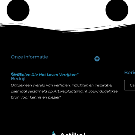
Onze informatie
Goede backlinks kopen: hoe je investeert in zichtbaarheid zonder je SEO te schaden
Geld verdienen op internet: hoe realistisch is het anno nu?
Beri
Over
“Artikelen Die Het Leven Verrijken”
Bedrijf
Ontdek een wereld van verhalen, inzichten en inspiratie,
allemaal verzameld op Artikelplaatsing.nl. Jouw dagelijkse
bron voor kennis en plezier!