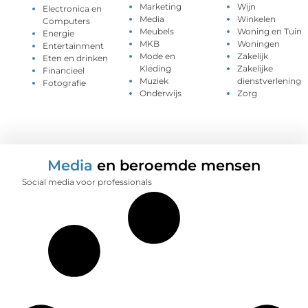
Marketing
Wijn
Electronica en
Media
Winkelen
Computers
Meubels
Woning en Tuin
Energie
MKB
Woningen
Entertainment
Mode en
Zakelijk
Eten en drinken
Kleding
Zakelijke
Financieel
Muziek
dienstverlening
Fotografie
Onderwijs
Zorg
Media
en beroemde mensen
Social media voor professionals